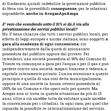
di Sindacato, quindi indebolire la governance pubblica
di Hera con le prevedibili
conseguenze
, per le relazioni
sopraddette,
anche in AcegasApsAmga
.
E’ vero che scendendo sotto il 51% si dà il via alla
privatizzazione dei servizi pubblici locali?
No. E’ bene chiarire che tutti i servizi pubblici locali, per
effetto di leggi europee e norme italiane, sono soggetti
a
gara alla scadenza di ogni concessione
, ciò
indipendentemente dalla quota di azionariato
posseduta dal pubblico oppure dal privato. Per
intenderci, una società posseduta al 90% dal Comune di
Trieste va comunque a gara per l’acqua o per il gas e può
perdere contro una società, magari francese o tedesca, a
capitale interamente privato. L’unica eccezione a questo
principio è quella di una così detta municipalizzata,
oppure di una società in house, ovvero posseduta al
100% da un Comune e che operi solo per questo. Ma
Acegas non si trova in questa situazione da più di 15
anni, oltre a ciò sarebbe tutta da valutare quale sarebbe
la convenienza per i cittadini. In ogni caso, per quel che
riguarda la possibile re-internalizzazione del servizio