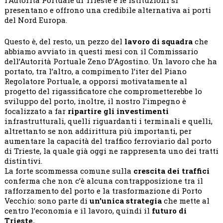
l’Autorità Portuale di Trieste e le Istituzioni si
presentano e offrono una credibile alternativa ai porti
del Nord Europa.
Questo è, del resto, un pezzo del
lavoro di squadra
che
abbiamo avviato in questi mesi con il Commissario
dell’Autorità Portuale Zeno D’Agostino. Un lavoro che ha
portato, tra l’altro, a compimento l’iter del Piano
Regolatore Portuale, a opporsi motivatamente al
progetto del rigassificatore che comprometterebbe lo
sviluppo del porto, inoltre, il nostro l’impegno è
focalizzato a far
ripartire gli investimenti
infrastrutturali, quelli riguardanti i terminali e quelli,
altrettanto se non addirittura più importanti, per
aumentare la capacità del traffico ferroviario dal porto
di Trieste, la quale già oggi ne rappresenta uno dei tratti
distintivi.
La forte scommessa comune sulla
crescita dei traffici
conferma che non c’è alcuna contrapposizione tra il
rafforzamento del porto e la trasformazione di Porto
Vecchio: sono parte di
un’unica strategia
che mette al
centro l’economia e il lavoro, quindi il
futuro di
Trieste.