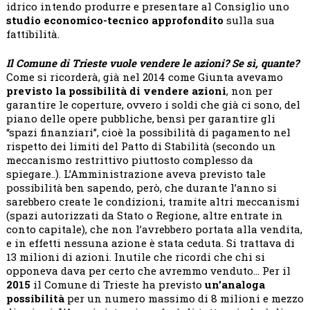
idrico intendo produrre e presentare al Consiglio uno
studio economico-tecnico approfondito
sulla sua
fattibilità.
Il Comune di Trieste vuole vendere le azioni? Se sì, quante?
Come si ricorderà, già nel 2014 come Giunta avevamo
previsto la possibilità di vendere azioni
, non per
garantire le coperture, ovvero i soldi che già ci sono, del
piano delle opere pubbliche, bensì per garantire gli
“spazi finanziari”, cioè la possibilità di pagamento nel
rispetto dei limiti del Patto di Stabilità (secondo un
meccanismo restrittivo piuttosto complesso da
spiegare..). L’Amministrazione aveva previsto tale
possibilità ben sapendo, però, che durante l’anno si
sarebbero create le condizioni, tramite altri meccanismi
(spazi autorizzati da Stato o Regione, altre entrate in
conto capitale), che non l’avrebbero portata alla vendita,
e in effetti nessuna azione è stata ceduta. Si trattava di
13 milioni di azioni. Inutile che ricordi che chi si
opponeva dava per certo che avremmo venduto… Per il
2015
il Comune di Trieste ha previsto
un’analoga
possibilità
per un numero massimo di 8 milioni e mezzo