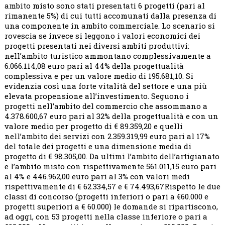
ambito misto sono stati presentati 6 progetti (pari al
rimanente 5%) di cui tutti accomunati dalla presenza di
una componente in ambito commerciale. Lo scenario si
rovescia se invece si leggono i valori economici dei
progetti presentati nei diversi ambiti produttivi:
nell’ambito turistico ammontano complessivamente a
6.066.114,08 euro pari al 44% della progettualità
complessiva e per un valore medio di 195.681,10. Si
evidenzia così una forte vitalità del settore e una più
elevata propensione all’investimento. Seguono i
progetti nell’ambito del commercio che assommano a
4.378.600,67 euro pari al 32% della progettualità e con un
valore medio per progetto di € 89.359,20 e quelli
nell’ambito dei servizi con 2.359.319,99 euro pari al 17%
del totale dei progetti e una dimensione media di
progetto di € 98.305,00. Da ultimi l’ambito dell’artigianato
e l’ambito misto con rispettivamente 561.011,15 euro pari
al 4% e 446.962,00 euro pari al 3% con valori medi
rispettivamente di € 62.334,57 e € 74.493,67Rispetto le due
classi di concorso (progetti inferiori o pari a €60.000 e
progetti superiori a € 60.000) le domande si ripartiscono,
ad oggi, con 53 progetti nella classe inferiore o pari a