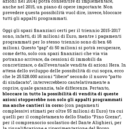
azioni nel 2014) potrà consentire di implementare,
anche nel 2015, un piano di opere importante. Non
prevedere questa possibilità vuol dire, invece, bloccare
tutti gli appalti programmati.
Oggi gli spazi finanziari certi per il triennio 2015-2017
sono, infatti, di 18 milioni di Euro, mentre i pagamenti
programmati per lo stesso triennio sono di ben 68
milioni. Questo “gap” di 50 milioni si potrà recuperare,
come detto, solo con spazi finanziari che via via
potranno arrivare, da cessioni di immobili da
concretizzare, o dall’eventuale vendita di azioni Hera. In
attesa dello sviluppo delle possibilità di cui sopra, ecco
che le 25.528.000 azioni “libere” secondo il nuovo “patto
di sindacato”, interverrebbero cautelativamente a
coprire, quale garanzia, tale differenza. Pertanto,
bloccare in tutto la possibilità di vendita di queste
azioni stopperebbe non solo gli appalti programmati
ma anche cantieri in cors
o (con pagamenti
complessivi stimati per oltre 55 milioni di Euro) tra cui
quelli per il completamento dello Stadio “Pino Grezar”,
per il comprensorio scolastico del Dante Alighieri, per
la riqualificazione e ripavimentazione del Borgo