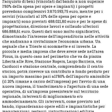
l’acquisto di beni (vincolati dal bando a non superare
l’80% della spesa per opere e impianti) i progetti
prevedono complessivi 3.870.593,75 euro, mentre per i
servizi (vincolati al 10% delle spesa per opere e
impianti) sono previsti 488.021,80 euro e per le spese di
progettazione, direzione lavori e collaudo ulteriori
686.888,61 euro. Questi dati sono molto significativi,
dimostrando l’interesse dell’imprenditoria nelle attività
che andranno a rivitalizzare l’economia urbana. Un
segnale che a Trieste si scommette e si investe. La
piccola e media impresa che deve avere sede nell’area
Pisus, in questo caso nel perimetro che va da piazza
Libertà alle Rive, Stazione Rogers, Largo Barriera, via
Carducci e stazione centrale, comprendendo il centro
storico, potrà ricevere un contributo a fondo perduto per
un importo massimo pari all’80% dell’importo amissibile
(il 20% rimane a carico dell’impresa) per l’avvio di una
nuova impresa, il trasferimento o l’apertura di una sede
operativa, di un’impresa preesistente sul territorio
regionale, interventi di miglioramento e/o
ammodernamento. Gli interventi, come previsto nel
bando, riguarderanno opere edili e impiantistiche per
manutenzioni, restauri, ristrutturazioni edilizie,