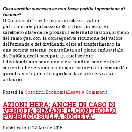
Cosa sarebbe successo se non fosse partita l’operazione di
fusione?
Il Comune di Trieste registrerebbe un valore
patrimoniale più basso di 80 milioni di euro, vi
sarebbero state delle probabili esternalizzazioni, almeno
del ramo gas, con la conseguente riduzione del valore
dell’azienda e dei dividendi, oltre al trasferimento in
una società esterna, controllata sul piano industriale
da ItalGas, degli occupati in quel settore.
I dividendi non sono una mera rendita: sono entrate
correnti che servono per erogare servizi alla comunità e
quindi averli più alti significa dare più servizi ai
cittadini.
on
Posted in
Cosolini
,
Economia
Leave a Comment
PATTO
AZIONI HERA: ANCHE IN CASO DI
DI
VENDITA RIMANE IL CONTROLLO
SINDACATO
PUBBLICO SULLA SOCIETA’.
E
PARTECIPA
IN
Pubblicato il 22 Aprile 2015