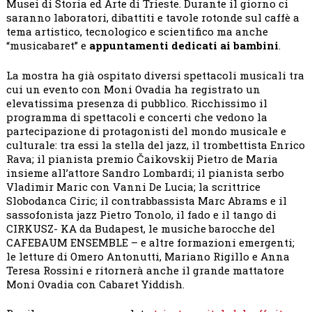
Musei di Storia ed Arte di Trieste. Durante il giorno ci
saranno laboratori, dibattiti e tavole rotonde sul caffè a
tema artistico, tecnologico e scientifico ma anche
“musicabaret” e
appuntamenti dedicati ai bambini
.
La mostra ha già ospitato diversi spettacoli musicali tra
cui un evento con Moni Ovadia ha registrato un
elevatissima presenza di pubblico. Ricchissimo il
programma di spettacoli e concerti che vedono la
partecipazione di protagonisti del mondo musicale e
culturale: tra essi la stella del jazz, il trombettista Enrico
Rava; il pianista premio Čaikovskij Pietro de Maria
insieme all’attore Sandro Lombardi; il pianista serbo
Vladimir Maric con Vanni De Lucia; la scrittrice
Slobodanca Ciric; il contrabbassista Marc Abrams e il
sassofonista jazz Pietro Tonolo, il fado e il tango di
CIRKUSZ- KA da Budapest, le musiche barocche del
CAFEBAUM ENSEMBLE – e altre formazioni emergenti;
le letture di Omero Antonutti, Mariano Rigillo e Anna
Teresa Rossini e ritornerà anche il grande mattatore
Moni Ovadia con Cabaret Yiddish.