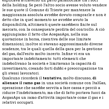
esplicava attraverso un patto parasiociale tra i soci
della holding. Se però l’altro socio avesse voluto vendere
le sue quote il Comune di Trieste per mantenere la
maggioranza assoluta avrebbe dovuto comprarle e non è
detto che in quel momento ne avrebbe avuto la
disponibilità, altrimenti queste sarebbero finite sul
mercato, con la conseguente perdita del controllo. A ciò
aggiungiamo il fatto che AcegasAps, nella sua
quotazione in borsa, risentiva delle sue limitate
dimensioni; inoltre si stavano approssimando diverse
scadenze, tra le quali quella della gara per la gestione
del gas, dall’esito molto incerto. Infine vi era un
importante indebitamento: tutti elementi che
indebolivano la società e limitavano la capacità di
investimento, creando forti dubbi e preoccupazione tra
gli stessi lavoratori.
Qualcuno ricorderà il
tentativo
, molto discusso,
di
alienare il ramo gas
in una società comune con ItalGas,
operazione che sarebbe servita a fare cassa e perciò a
ridurre l’indebitamento, ma che di fatto portava fuori da
AcgasAps un ramo d’attività importante come il gas e i
relativi occupati.