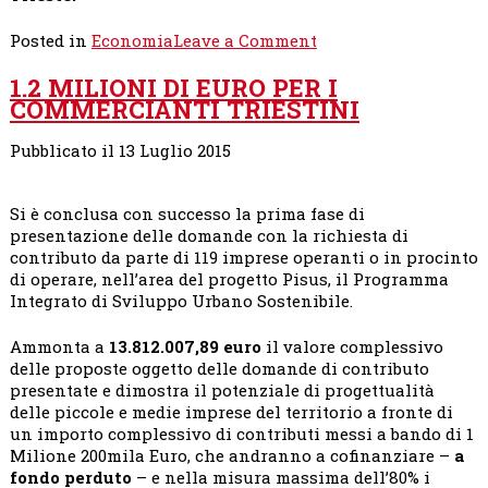
on
Posted in
Economia
Leave a Comment
DA
1.2 MILIONI DI EURO PER I
DOVE
COMMERCIANTI TRIESTINI
PASSA
IL
RILANCIO
Pubblicato il 13 Luglio 2015
DEL
PORTO?
Si è conclusa con successo la prima fase di
presentazione delle domande con la richiesta di
contributo da parte di 119 imprese operanti o in procinto
di operare, nell’area del progetto Pisus, il Programma
Integrato di Sviluppo Urbano Sostenibile.
Ammonta a
13.812.007,89 euro
il valore complessivo
delle proposte oggetto delle domande di contributo
presentate e dimostra il potenziale di progettualità
delle piccole e medie imprese del territorio a fronte di
un importo complessivo di contributi messi a bando di 1
Milione 200mila Euro, che andranno a cofinanziare –
a
fondo perduto
– e nella misura massima dell’80% i