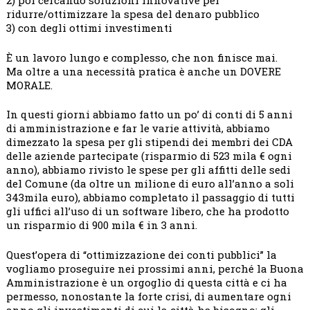
2) poi cercando soluzioni innovative per
ridurre/ottimizzare la spesa del denaro pubblico
3) con degli ottimi investimenti
È un lavoro lungo e complesso, che non finisce mai.
Ma oltre a una necessità pratica è anche un DOVERE
MORALE.
In questi giorni abbiamo fatto un po’ di conti di 5 anni
di amministrazione e far le varie attività, abbiamo
dimezzato la spesa per gli stipendi dei membri dei CDA
delle aziende partecipate (risparmio di 523 mila € ogni
anno), abbiamo rivisto le spese per gli affitti delle sedi
del Comune (da oltre un milione di euro all’anno a soli
343mila euro), abbiamo completato il passaggio di tutti
gli uffici all’uso di un software libero, che ha prodotto
un risparmio di 900 mila € in 3 anni.
Quest’opera di “ottimizzazione dei conti pubblici” la
vogliamo proseguire nei prossimi anni, perché la Buona
Amministrazione è un orgoglio di questa città e ci ha
permesso, nonostante la forte crisi, di aumentare ogni
anno gli investimenti di cui la città ha bisogno: gli