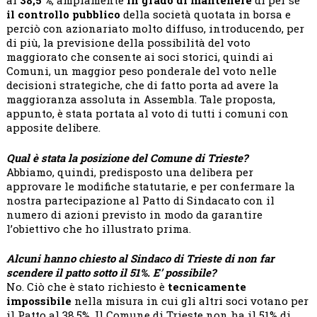
al
38,5 %
, ampiamente
in grado di mantenere
di per sé
il controllo pubblico
della società quotata in borsa e
perciò con azionariato molto diffuso, introducendo, per
di più, la previsione della possibilità del voto
maggiorato che consente ai soci storici, quindi ai
Comuni, un maggior peso ponderale del voto nelle
decisioni strategiche, che di fatto porta ad avere la
maggioranza assoluta in Assembla. Tale proposta,
appunto, è stata portata al voto di tutti i comuni con
apposite delibere.
Qual è stata la posizione del Comune di Trieste?
Abbiamo, quindi, predisposto una delibera per
approvare le modifiche statutarie, e per confermare la
nostra partecipazione al Patto di Sindacato con il
numero di azioni previsto in modo da garantire
l’obiettivo che ho illustrato prima.
Alcuni hanno chiesto al Sindaco di Trieste di non far
scendere il patto sotto il 51%. E’ possibile?
No. Ciò che è stato richiesto è
tecnicamente
impossibile
nella misura in cui gli altri soci votano per
il Patto al 38,5%. Il Comune di Trieste non ha il 51% di