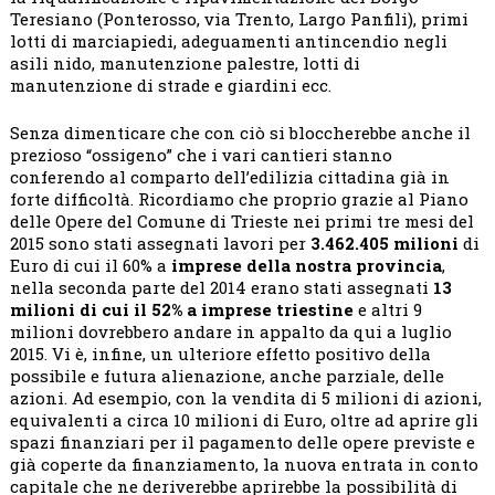
Teresiano (Ponterosso, via Trento, Largo Panfili), primi
lotti di marciapiedi, adeguamenti antincendio negli
asili nido, manutenzione palestre, lotti di
manutenzione di strade e giardini ecc.
Senza dimenticare che con ciò si bloccherebbe anche il
prezioso “ossigeno” che i vari cantieri stanno
conferendo al comparto dell’edilizia cittadina già in
forte difficoltà. Ricordiamo che proprio grazie al Piano
delle Opere del Comune di Trieste nei primi tre mesi del
2015 sono stati assegnati lavori per
3.462.405 milioni
di
Euro di cui il 60% a
imprese della nostra provincia
,
nella seconda parte del 2014 erano stati assegnati
13
milioni di cui il 52% a imprese triestine
e altri 9
milioni dovrebbero andare in appalto da qui a luglio
2015. Vi è, infine, un ulteriore effetto positivo della
possibile e futura alienazione, anche parziale, delle
azioni. Ad esempio, con la vendita di 5 milioni di azioni,
equivalenti a circa 10 milioni di Euro, oltre ad aprire gli
spazi finanziari per il pagamento delle opere previste e
già coperte da finanziamento, la nuova entrata in conto
capitale che ne deriverebbe aprirebbe la possibilità di