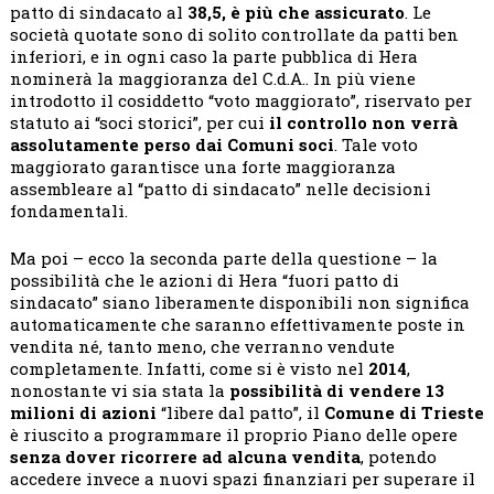
patto di sindacato al
38,5, è più che assicurato
. Le
società quotate sono di solito controllate da patti ben
inferiori, e in ogni caso la parte pubblica di Hera
nominerà la maggioranza del C.d.A.. In più viene
introdotto il cosiddetto “voto maggiorato”, riservato per
statuto ai “soci storici”, per cui
il controllo non verrà
assolutamente perso dai Comuni soci
. Tale voto
maggiorato garantisce una forte maggioranza
assembleare al “patto di sindacato” nelle decisioni
fondamentali.
Ma poi – ecco la seconda parte della questione – la
possibilità che le azioni di Hera “fuori patto di
sindacato” siano liberamente disponibili non significa
automaticamente che saranno effettivamente poste in
vendita né, tanto meno, che verranno vendute
completamente. Infatti, come si è visto nel
2014
,
nonostante vi sia stata la
possibilità di vendere 13
milioni di azioni
“libere dal patto”, il
Comune di Trieste
è riuscito a programmare il proprio Piano delle opere
senza dover ricorrere ad alcuna vendita
, potendo
accedere invece a nuovi spazi finanziari per superare il