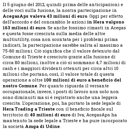
Il 5 giugno del 2012, quindi prima delle anticipazioni e
delle voci sulla fusione, la nostra partecipazione in
AcegasAps valeva 43 milioni di euro
. Oggi per effetto
dell’accordo e del concambio le azioni
in Hera valgono
163 milioni di euro
. Se anche fossimo rimasti in Acegas
e questa fosse cresciuta sulla media delle altre
multiutility, cosa non scontata per i problemi prima
indicati, la partecipazione sarebbe salita al massimo a
75-80 milioni. Ciò significa che il valore detenuto dal
Comune di Trieste è cresciuto grazie alla fusione di
circa 80 milioni, inoltre a ciò si sommano 4,7 milioni di
cash e i maggiori dividenti ottenuti per circa altri 10
milioni che portano, così, il valore totale di questa
operazione a oltre
100 milioni di euro a beneficio del
nostro Comune
. Per quanto riguarda il versante
occupazionale, invece, i posti di lavoro non solo non
sono diminuiti ma si è registrato anche una leggera
crescita. L’operazione, poi, ha portato la sede legale di
Hera Trading a Trieste
con il beneficio fiscale sul
territorio di
40 milioni di euro
di Iva; AcegasAps ha
mantenuto la sede legale a Trieste e ha pure incorporato
la società
Amga di Udine
.