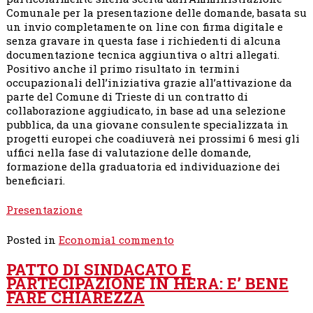
Comunale per la presentazione delle domande, basata su
un invio completamente on line con firma digitale e
senza gravare in questa fase i richiedenti di alcuna
documentazione tecnica aggiuntiva o altri allegati.
Positivo anche il primo risultato in termini
occupazionali dell’iniziativa grazie all’attivazione da
parte del Comune di Trieste di un contratto di
collaborazione aggiudicato, in base ad una selezione
pubblica, da una giovane consulente specializzata in
progetti europei che coadiuverà nei prossimi 6 mesi gli
uffici nella fase di valutazione delle domande,
formazione della graduatoria ed individuazione dei
beneficiari.
Presentazione
su
Posted in
Economia
1 commento
1.2
PATTO DI SINDACATO E
MILIONI
PARTECIPAZIONE IN HERA: E’ BENE
DI
FARE CHIAREZZA
EURO
PER