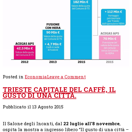
on
Posted in
Economia
Leave a Comment
BUONA
TRIESTE CAPITALE DEL CAFFÈ, IL
AMMINISTRAZIONE
GUSTO DI UNA CITTÀ.
E
MENO
SPRECHI
Pubblicato il 13 Agosto 2015
Il Salone degli Incanti, dal
22 luglio all’8 novembre
,
ospita la mostra a ingresso libero “Il gusto di una città –