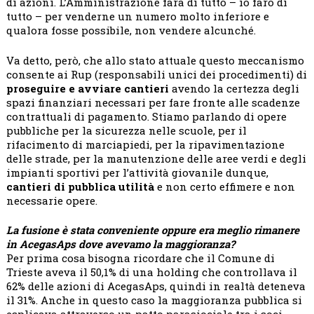
di azioni. L’Amministrazione farà di tutto – io farò di
tutto – per venderne un numero molto inferiore e
qualora fosse possibile, non vendere alcunché.
Va detto, però, che allo stato attuale questo meccanismo
consente ai Rup (responsabili unici dei procedimenti) di
proseguire e avviare cantieri
avendo la certezza degli
spazi finanziari necessari per fare fronte alle scadenze
contrattuali di pagamento. Stiamo parlando di opere
pubbliche per la sicurezza nelle scuole, per il
rifacimento di marciapiedi, per la ripavimentazione
delle strade, per la manutenzione delle aree verdi e degli
impianti sportivi per l’attività giovanile dunque,
cantieri di pubblica utilità
e non certo effimere e non
necessarie opere.
La fusione è stata conveniente oppure era meglio rimanere
in AcegasAps dove avevamo la maggioranza?
Per prima cosa bisogna ricordare che il Comune di
Trieste aveva il 50,1% di una holding che controllava il
62% delle azioni di AcegasAps, quindi in realtà deteneva
il 31%. Anche in questo caso la maggioranza pubblica si