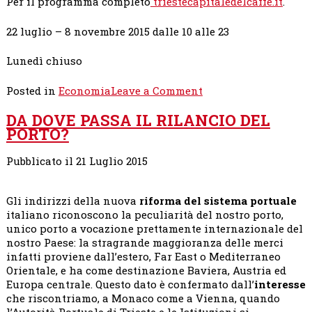
Per il programma completo
triestecapitaledelcaffe.it
.
22 luglio – 8 novembre 2015 dalle 10 alle 23
Lunedì chiuso
on
Posted in
Economia
Leave a Comment
TRIESTE
DA DOVE PASSA IL RILANCIO DEL
CAPITALE
PORTO?
DEL
CAFFÈ,
IL
Pubblicato il 21 Luglio 2015
GUSTO
DI
Gli indirizzi della nuova
riforma del sistema portuale
UNA
italiano riconoscono la peculiarità del nostro porto,
CITTÀ.
unico porto a vocazione prettamente internazionale del
nostro Paese: la stragrande maggioranza delle merci
infatti proviene dall’estero, Far East o Mediterraneo
Orientale, e ha come destinazione Baviera, Austria ed
Europa centrale. Questo dato è confermato dall’
interesse
che riscontriamo, a Monaco come a Vienna, quando