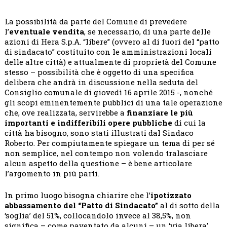
HERA:
E’
La possibilità da parte del Comune di prevedere
BENE
l’
eventuale vendita
, se necessario, di una parte delle
FARE
azioni di Hera S.p.A. “libere” (ovvero al di fuori del “patto
CHIAREZZ
di sindacato” costituito con le amministrazioni locali
delle altre città) e attualmente di proprietà del Comune
stesso – possibilità che è oggetto di una specifica
delibera che andrà in discussione nella seduta del
Consiglio comunale di giovedì 16 aprile 2015 -, nonché
gli scopi eminentemente pubblici di una tale operazione
che, ove realizzata, servirebbe a
finanziare le più
importanti e indifferibili opere pubbliche
di cui la
città ha bisogno, sono stati illustrati dal Sindaco
Roberto. Per compiutamente spiegare un tema di per sé
non semplice, nel contempo non volendo tralasciare
alcun aspetto della questione – è bene articolare
l’argomento in più parti.
In primo luogo bisogna chiarire che l’
ipotizzato
abbassamento del “Patto di Sindacato”
al di sotto della
‘soglia’ del 51%, collocandolo invece al 38,5%, non
significa – come paventato da alcuni – un ‘via libera’