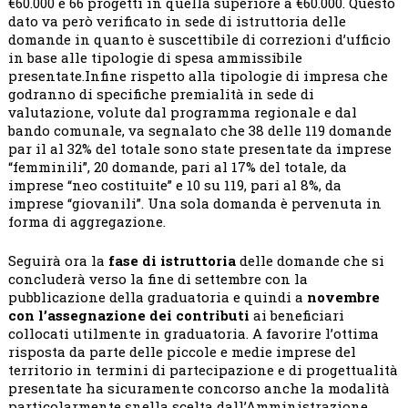
€60.000 e 66 progetti in quella superiore a €60.000. Questo
dato va però verificato in sede di istruttoria delle
domande in quanto è suscettibile di correzioni d’ufficio
in base alle tipologie di spesa ammissibile
presentate.Infine rispetto alla tipologie di impresa che
godranno di specifiche premialità in sede di
valutazione, volute dal programma regionale e dal
bando comunale, va segnalato che 38 delle 119 domande
par il al 32% del totale sono state presentate da imprese
“femminili”, 20 domande, pari al 17% del totale, da
imprese “neo costituite” e 10 su 119, pari al 8%, da
imprese “giovanili”. Una sola domanda è pervenuta in
forma di aggregazione.
Seguirà ora la
fase di istruttoria
delle domande che si
concluderà verso la fine di settembre con la
pubblicazione della graduatoria e quindi a
novembre
con l’assegnazione dei contributi
ai beneficiari
collocati utilmente in graduatoria. A favorire l’ottima
risposta da parte delle piccole e medie imprese del
territorio in termini di partecipazione e di progettualità
presentate ha sicuramente concorso anche la modalità
particolarmente snella scelta dall’Amministrazione