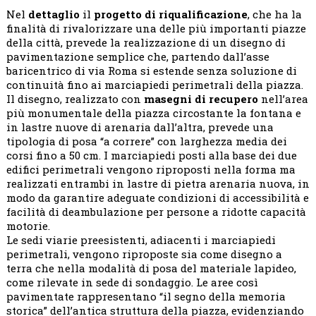
Nel
dettaglio
il
progetto di riqualificazione
, che ha la
finalità di rivalorizzare una delle più importanti piazze
della città, prevede la realizzazione di un disegno di
pavimentazione semplice che, partendo dall’asse
baricentrico di via Roma si estende senza soluzione di
continuità fino ai marciapiedi perimetrali della piazza.
Il disegno, realizzato con
masegni di recupero
nell’area
più monumentale della piazza circostante la fontana e
in lastre nuove di arenaria dall’altra, prevede una
tipologia di posa “a correre” con larghezza media dei
corsi fino a 50 cm. I marciapiedi posti alla base dei due
edifici perimetrali vengono riproposti nella forma ma
realizzati entrambi in lastre di pietra arenaria nuova, in
modo da garantire adeguate condizioni di accessibilità e
facilità di deambulazione per persone a ridotte capacità
motorie.
Le sedi viarie preesistenti, adiacenti i marciapiedi
perimetrali, vengono riproposte sia come disegno a
terra che nella modalità di posa del materiale lapideo,
come rilevate in sede di sondaggio. Le aree così
pavimentate rappresentano “il segno della memoria
storica” dell’antica struttura della piazza, evidenziando