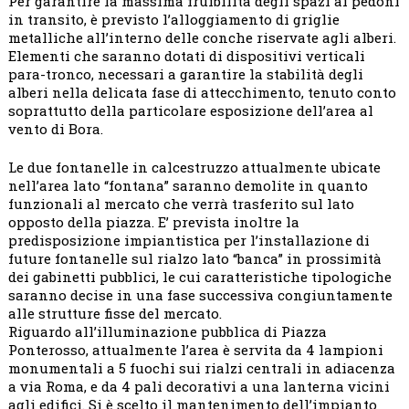
Per garantire la massima fruibilità degli spazi ai pedoni
in transito, è previsto l’alloggiamento di griglie
metalliche all’interno delle conche riservate agli alberi.
Elementi che saranno dotati di dispositivi verticali
para-tronco, necessari a garantire la stabilità degli
alberi nella delicata fase di attecchimento, tenuto conto
soprattutto della particolare esposizione dell’area al
vento di Bora.
Le due fontanelle in calcestruzzo attualmente ubicate
nell’area lato “fontana” saranno demolite in quanto
funzionali al mercato che verrà trasferito sul lato
opposto della piazza. E’ prevista inoltre la
predisposizione impiantistica per l’installazione di
future fontanelle sul rialzo lato “banca” in prossimità
dei gabinetti pubblici, le cui caratteristiche tipologiche
saranno decise in una fase successiva congiuntamente
alle strutture fisse del mercato.
Riguardo all’illuminazione pubblica di Piazza
Ponterosso, attualmente l’area è servita da 4 lampioni
monumentali a 5 fuochi sui rialzi centrali in adiacenza
a via Roma, e da 4 pali decorativi a una lanterna vicini
agli edifici. Si è scelto il mantenimento dell’impianto