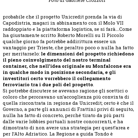
probabile che il progetto Unicredit prenda la via di
Capodistria, magari in abbinamento con il Molo VII
raddoppiato e la piattaforma logistica, se si farà….Come
ha giustamente scritto Roberto Morelli su Il Piccolo
qualche giorno fa potrebbe addirittura essere un
vantaggio per Trieste, che peraltro poco o nulla ha fatto
per meritarselo:
le dimensioni del progetto richiedono
il pieno coinvolgimento del nostro terminal
container, che nell’idea originale su Monfalcone era
in qualche modo in posizione secondaria, e gli
investitori certo vorrebbero il collegamento
ferroviario tra i due poli del progetto
.
Si potrebbe discutere se avevano ragione gli scettici o
coloro che peroravano un’accoglienza più convinta di
quella riscontrata in regione da Unicredit; certo è che il
Governo, a parte gli annunci di Frattini privi di seguito,
nulla ha fatto di concreto, perché tirato da più parti
dalle varie lobbies portuali nostre concorrenti, e ha
dimostrato di non avere una strategia per quest’area e
per l’Alto Adriatico. La Regione a guida Tondo è