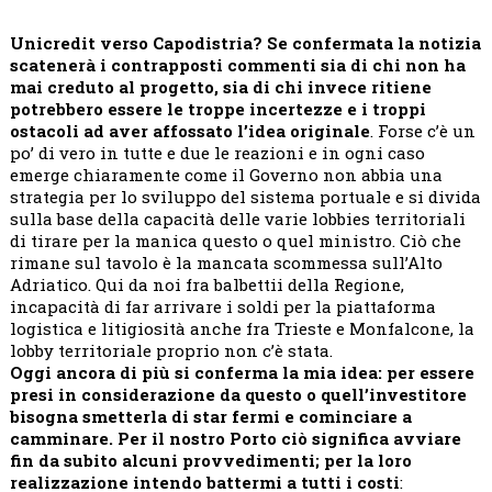
Unicredit verso Capodistria? Se confermata la notizia
scatenerà i contrapposti commenti sia di chi non ha
mai creduto al progetto, sia di chi invece ritiene
potrebbero essere le troppe incertezze e i troppi
ostacoli ad aver affossato l’idea originale
. Forse c’è un
po’ di vero in tutte e due le reazioni e in ogni caso
emerge chiaramente come il Governo non abbia una
strategia per lo sviluppo del sistema portuale e si divida
sulla base della capacità delle varie lobbies territoriali
di tirare per la manica questo o quel ministro. Ciò che
rimane sul tavolo è la mancata scommessa sull’Alto
Adriatico. Qui da noi fra balbettii della Regione,
incapacità di far arrivare i soldi per la piattaforma
logistica e litigiosità anche fra Trieste e Monfalcone, la
lobby territoriale proprio non c’è stata.
Oggi ancora di più si conferma la mia idea: per essere
presi in considerazione da questo o quell’investitore
bisogna smetterla di star fermi e cominciare a
camminare. Per il nostro Porto ciò significa avviare
fin da subito alcuni provvedimenti; per la loro
realizzazione intendo battermi a tutti i costi
: