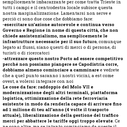
semplicemente imbarazzante per come tratta Trieste in
tutti i campi e il centrodestra locale subisce questa
nostra marginalizzazione. Lamentarsi non serve e
perciò ci sono due cose che dobbiamo fare:
-esercitare un’azione autorevole e continua verso
Governo e Regione in nome di questa città, che non
chiede assistenzialismo, ma semplicemente le
infrastrutture necessarie per il suo futuro
, comunque
legato ai flussi, siano questi di merci o di persone, di
turisti o di ricercatori
-attrezzare questo nostro Porto ad essere competitivo
perché non possiamo piangere se Capodistria corre,
dobbiamo almeno cominciare a camminare
e vedrete
che a quel punto saranno i nostri vicini, a est come
ovest, a volersi integrare con noi
Le cose da fare: raddoppio del Molo VII e
modernizzazione degli altri terminali, piattaforma
logistica, ottimizzazione della rete ferroviaria
esistente in modo da renderla capace di arrivare fino
ad 1 milione di teu all’anno (4 volte il trasporto
attuale), liberalizzazione della gestione del traffico
merci per abbattere le tariffe oggi troppo elevate
. Ce
ne sono altre, ma se intanto cominciamo da queste il