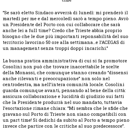
“Se sarò eletto Sindaco avverrà di lunedì: mi prenderò il
martedì per me e dal mercoledì sarò a tempo pieno. Avrò
un Presidente del Porto con cui collaborare che sarà
anche lei a full time? Credo che Trieste abbia proprio
bisogno che le due più importanti reponsabilità del suo
territorio lavorino 50 ore alla settimana…e l’ACEGAS di
un management senza troppi doppi incarichi.”
La buona pratica amministrativa di cui si fa promotore
Cosolini non può che trovare inaccettabile le scelte
della Monassi, che comunque stanno creando “dissensi
anche rilevanti e preoccupazione” non solo nel
centrodestra, ma nell’intera comunità locale. Cosolini
guarda comunque avanti, pensando al bene della città:
assicura collaborazione e lucidità di giudizio sui fatti
che la Presidente produrrà nel suo mandato, tuttavia
l’esortazione rimane chiara: “Mi sembra che le sfide che
gravano sul Porto di Trieste non siano compatibili con
un part time! Si dedichi da subito al Porto a tempo pieno
invece che partire con le critiche al suo predecessore”.