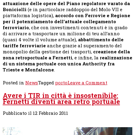
attuazione delle opere del Piano regolatore varato da
Boniciolli
(e in particolare raddoppio del Molo VII e
piattaforma logistica),
accordo con Ferrovie e Regione
per il potenziamento dell’attuale collegamento
ferroviario
, che con investimenti contenuti è in grado
di arrivare a trasportare un milione di teu all’anno
(quasi 4 volte il volume attuale),
abbattimento delle
tariffe ferroviarie
anche grazie al superamento del
monopolio della gestione dei trasporti,
creazione della
zona retroportuale a Fernetti
, e infine, la
realizzazione
di un sistema portuale con unica Authority fra
Trieste e Monfalcone
.
on
Posted in
News
Tagged
porto
Leave a Comment
Governo,
Avere i TIR in città è insostenibile:
Regione
Fernetti diventi area retro portuale
e
Comune
disinteressa
Pubblicato il 12 Febbraio 2011
al
Porto