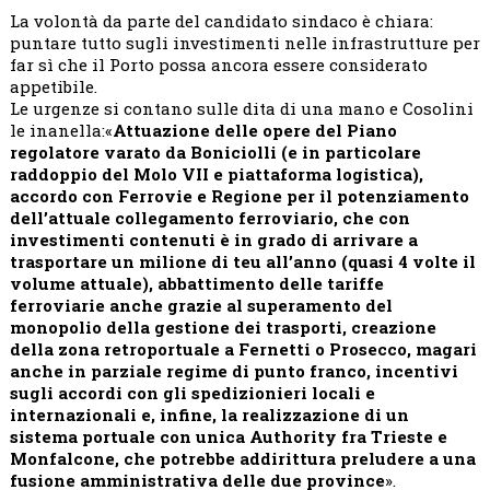
La volontà da parte del candidato sindaco è chiara:
puntare tutto sugli investimenti nelle infrastrutture per
far sì che il Porto possa ancora essere considerato
appetibile.
Le urgenze si contano sulle dita di una mano e Cosolini
le inanella:«
Attuazione delle opere del Piano
regolatore varato da Boniciolli (e in particolare
raddoppio del Molo VII e piattaforma logistica),
accordo con Ferrovie e Regione per il potenziamento
dell’attuale collegamento ferroviario, che con
investimenti contenuti è in grado di arrivare a
trasportare un milione di teu all’anno (quasi 4 volte il
volume attuale), abbattimento delle tariffe
ferroviarie anche grazie al superamento del
monopolio della gestione dei trasporti, creazione
della zona retroportuale a Fernetti o Prosecco, magari
anche in parziale regime di punto franco, incentivi
sugli accordi con gli spedizionieri locali e
internazionali e, infine, la realizzazione di un
sistema portuale con unica Authority fra Trieste e
Monfalcone, che potrebbe addirittura preludere a una
fusione amministrativa delle due province
».