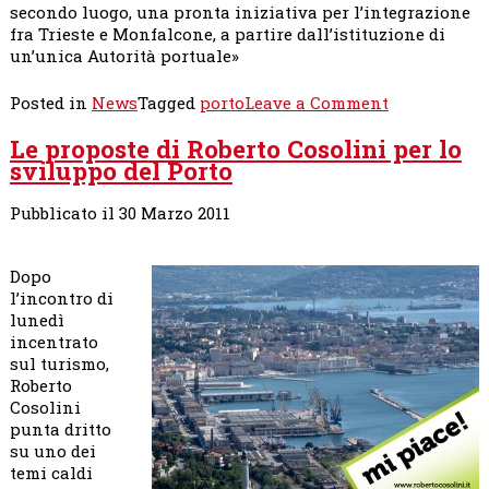
secondo luogo, una pronta iniziativa per l’integrazione
fra Trieste e Monfalcone, a partire dall’istituzione di
un’unica Autorità portuale»
on
Posted in
News
Tagged
porto
Leave a Comment
Lubiana
Le proposte di Roberto Cosolini per lo
boccia
sviluppo del Porto
la
Trieste-
Capodistria
Pubblicato il 30 Marzo 2011
–
Roberto
Dopo
Cosolini:«C
l’incontro di
sullo
lunedì
sviluppo
incentrato
del
sul turismo,
nostro
Roberto
Porto»
Cosolini
punta dritto
su uno dei
temi caldi