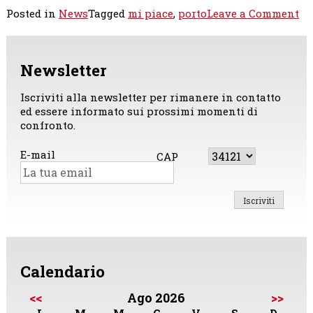
on
Posted in
News
Tagged
mi piace
,
porto
Leave a Comment
Il
po
di
Newsletter
Tr
ha
bi
Iscriviti alla newsletter per rimanere in contatto
di
ed essere informato sui prossimi momenti di
un
confronto.
pr
ful
E-mail
CAP
ti
La
Mo
si
di
da
un
de
Calendario
su
du
<<
Ago 2026
>>
ca