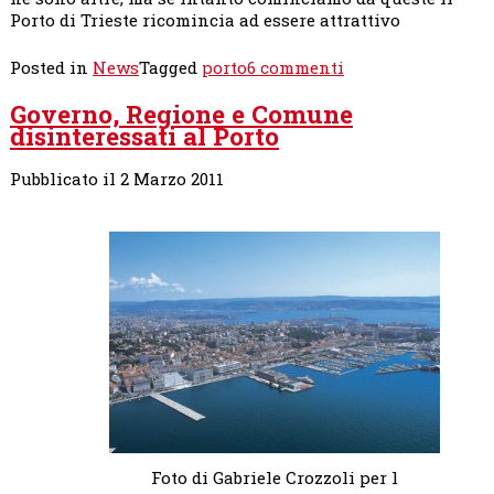
Porto di Trieste ricomincia ad essere attrattivo
su
Posted in
News
Tagged
porto
6 commenti
Porto:
Governo, Regione e Comune
non
disinteressati al Porto
possiamo
piangere
se
Pubblicato il 2 Marzo 2011
Capodistria
corre,
Trieste
deve
almeno
cominciare
a
camminare
Foto di Gabriele Crozzoli per l