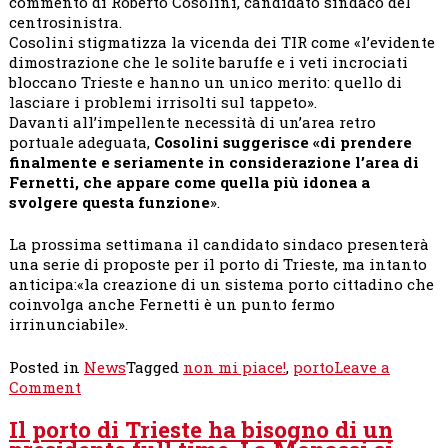
commento di Roberto Cosolini, candidato sindaco del
centrosinistra.
Cosolini stigmatizza la vicenda dei TIR come «l’evidente
dimostrazione che le solite baruffe e i veti incrociati
bloccano Trieste e hanno un unico merito: quello di
lasciare i problemi irrisolti sul tappeto».
Davanti all’impellente necessità di un’area retro
portuale adeguata,
Cosolini suggerisce «di prendere
finalmente e seriamente in considerazione l’area di
Fernetti, che appare come quella più idonea a
svolgere questa funzione
».
La prossima settimana il candidato sindaco presenterà
una serie di proposte per il porto di Trieste, ma intanto
anticipa:«la creazione di un sistema porto cittadino che
coinvolga anche Fernetti è un punto fermo
irrinunciabile».
Posted in
News
Tagged
non mi piace!
,
porto
Leave a
on
Comment
Avere
Il porto di Trieste ha bisogno di un
i
TIR