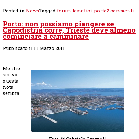
s
Posted in
News
Tagged
forum tematici
,
porto
2 commenti
Le
Porto: non possiamo piangere se
pr
Capodistria corre, Trieste deve almeno
di
cominciare a camminare
Ro
Co
pe
Pubblicato il 11 Marzo 2011
lo
sv
de
Mentre
Po
scrivo
questa
nota
sembra
Foto di Gabriele Crozzoli