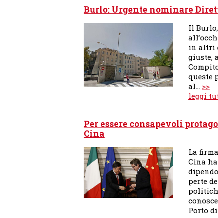
Burlo: Urgente nominare Diret
Il Burlo
all’occh
in altri
giuste, 
Compito
queste 
al…
>>
leggi tu
Per essere consapevoli protagon
Cina
La firma
Cina ha
dipendo
perte d
politic
conosce
Porto di