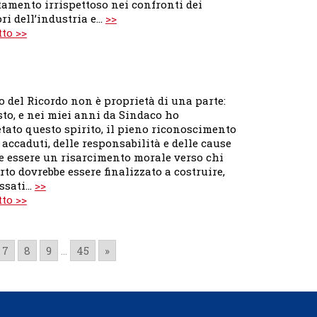
amento irrispettoso nei confronti dei
ri dell’industria e…
>>
tto >>
o del Ricordo non è proprietà di una parte:
sto, e nei miei anni da Sindaco ho
tato questo spirito, il pieno riconoscimento
i accaduti, delle responsabilità e delle cause
he essere un risarcimento morale verso chi
rto dovrebbe essere finalizzato a costruire,
ssati…
>>
tto >>
7
8
9
...
45
»