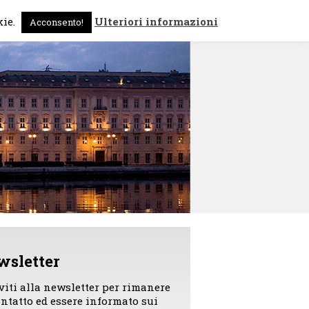
 sono
News
Contattami
kie.
Ulteriori informazioni
Acconsento!
wsletter
iviti alla newsletter per rimanere
ontatto ed essere informato sui