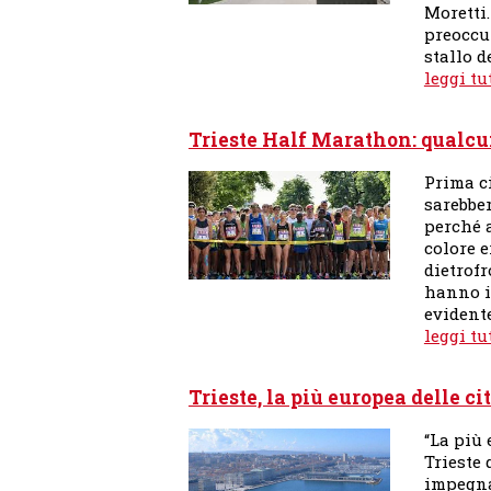
Moretti.
preoccu
stallo d
leggi tu
Trieste Half Marathon: qualc
Prima c
sarebber
perché a
colore e
dietrofr
hanno in
evident
leggi tu
Trieste, la più europea delle ci
“La più 
Trieste
impegna