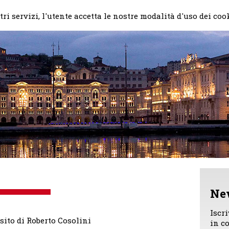
Home
Il mio impegno
Chi
ri servizi, l'utente accetta le nostre modalità d'uso dei coo
Ne
Iscr
sito di Roberto Cosolini
in c