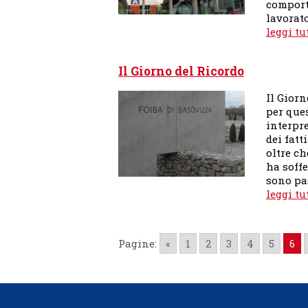
comport
lavorato
leggi tu
Il Giorno del Ricordo
Il Giorn
per que
interpre
dei fatt
oltre c
ha soffe
sono pa
leggi tu
Pagine:
«
1
2
3
4
5
6