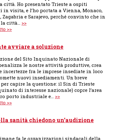
a città. Ho presentato Trieste a ospiti
i in visita, e l’ho portata a Vienna, Monaco,
, Zagabria e Sarajevo, perché convinto che in
 la città…
>>
tto >>
nte avviare a soluzione
azione del Sito Inquinato Nazionale di
penalizza le nostre attività produttive, crea
e incertezze fra le imprese insediate in loco
omette nuovi insediamenti. Un breve
per capire la questione: il Sin di Trieste
quinato di interesse nazionale) copre l’area
tro porto industriale e…
>>
tto >>
ella sanità chiedono un’audizione
timane fa le organizzazioni sindacali della