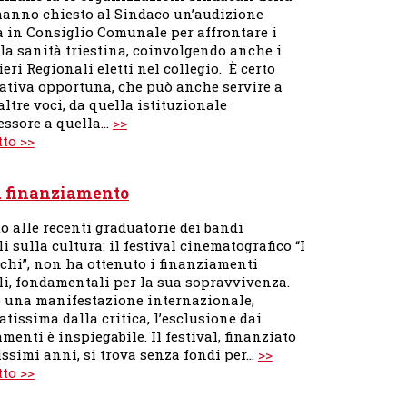
hanno chiesto al Sindaco un’audizione
a in Consiglio Comunale per affrontare i
la sanità triestina, coinvolgendo anche i
eri Regionali eletti nel collegio. È certo
iativa opportuna, che può anche servire a
altre voci, da quella istituzionale
sessore a quella…
>>
tto >>
za finanziamento
o alle recenti graduatorie dei bandi
i sulla cultura: il festival cinematografico “I
cchi”, non ha ottenuto i finanziamenti
li, fondamentali per la sua sopravvivenza.
 una manifestazione internazionale,
tissima dalla critica, l’esclusione dai
menti è inspiegabile. Il festival, finanziato
issimi anni, si trova senza fondi per…
>>
tto >>