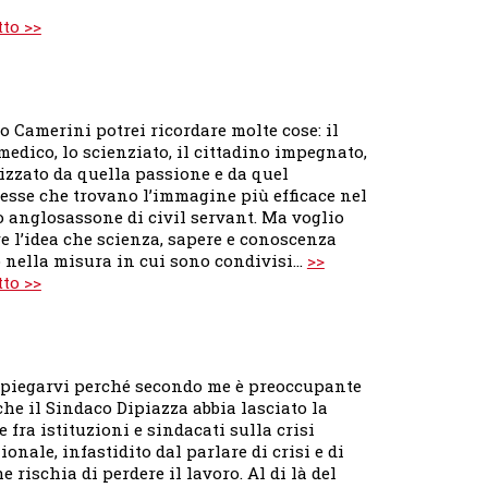
tto >>
o Camerini potrei ricordare molte cose: il
edico, lo scienziato, il cittadino impegnato,
izzato da quella passione e da quel
resse che trovano l’immagine più efficace nel
o anglosassone di civil servant. Ma voglio
e l’idea che scienza, sapere e conoscenza
 nella misura in cui sono condivisi…
>>
tto >>
spiegarvi perché secondo me è preoccupante
 che il Sindaco Dipiazza abbia lasciato la
 fra istituzioni e sindacati sulla crisi
onale, infastidito dal parlare di crisi e di
e rischia di perdere il lavoro. Al di là del