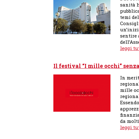
sanità 
pubblic
temi del
Consigli
un’iniz
sentire 
dell’As
leggi tu
Il festival “I mille occhi” sen
In merit
regional
mille o
regiona
Essendo
apprezza
finanzia
da molt
leggi tu