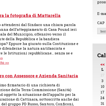
pros
E-ma
 la fotografia di Mattarella
CAP
o attendersi dal Sindaco una chiara parola
anna dell’atteggiamento di Casa Pound ieri
ala del Municipio, offensivo verso il
te della Repubblica e la bandiera
ropa? Eppure ha giurato sulla Costituzione e
 difenderne la natura antifascista e
e le Istituzioni repubblicane… senza se e
Cal
>>
tto >>
<<
L
27
ro con Assessore e Azienda Sanitaria
3
imo firmatario di una richiesta di
10
zione della Terza Commissione (Sanità)
17
d oggetto la situazione dell’appalto per la
24
urazione di Cattinara, sottoscritta anche dai
31
 del gruppo PD Russo, Santoro, Conficoni,