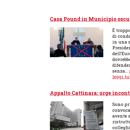
Casa Pound in Municipio oscura
È tropp
di cond
in una s
Presiden
dell’Eu
dovrebbe
difender
senza…
leggi tu
Appalto Cattinara: urge incont
Sono pr
convoca
avente a
ristrutt
colleghi