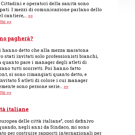
 Cittadini e operatori della sanità sono
pati. I mezzi di comunicazione parlano dello
el cantiere,…
>>
tto >>
uno pagherà?
i hanno detto che alla mezza maratona
o stati invitati solo professionisti bianchi,
 quanto pare i manager degli atleti di
rano tutti scorretti. Poi hanno fatto
ont, si sono rimangiati quanto detto, e
vitato 5 atleti di colore i cui manager
emente sono persone serie…
>>
tto >>
ttà italiane
europea delle città italiane”, così definivo
 quando, negli anni da Sindaco, mi sono
to per costruire rapporti internazionali per