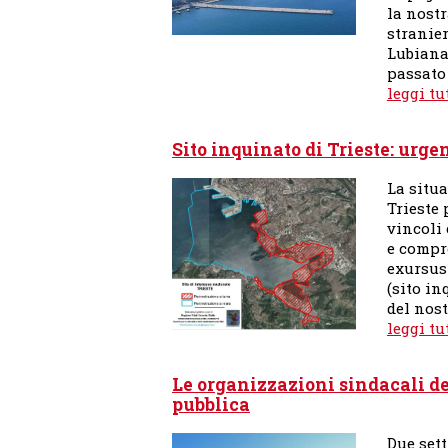
la nostr
stranier
Lubiana
passato
leggi tu
Sito inquinato di Trieste: urge
La situ
Trieste 
vincoli 
e compr
exursus 
(sito in
del nos
leggi tu
Le organizzazioni sindacali d
pubblica
Due set