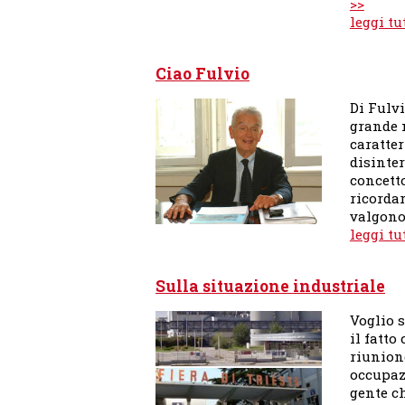
>>
leggi tu
Ciao Fulvio
Di Fulvi
grande m
caratter
disinte
concett
ricordar
valgono
leggi tu
Sulla situazione industriale
Voglio 
il fatto
riunione
occupazi
gente ch