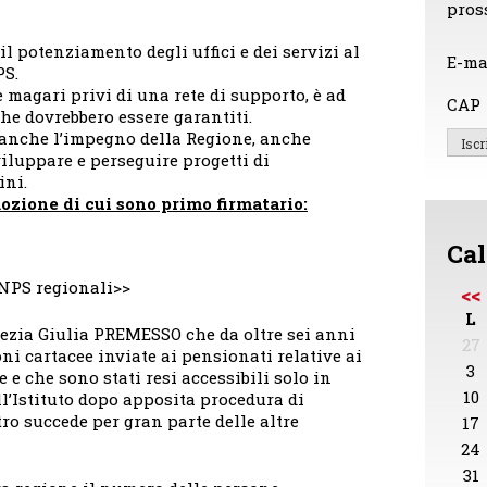
pros
il potenziamento degli uffici e dei servizi al
E-ma
PS.
 magari privi di una rete di supporto, è ad
CAP
che dovrebbero essere garantiti.
nche l’impegno della Regione, anche
iluppare e perseguire progetti di
ini.
mozione di cui sono primo firmatario:
Cal
INPS regionali>>
<<
L
nezia Giulia PREMESSO che da oltre sei anni
27
i cartacee inviate ai pensionati relative ai
3
 e che sono stati resi accessibili solo in
10
ll’Istituto dopo apposita procedura di
ro succede per gran parte delle altre
17
24
31