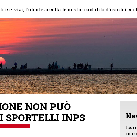
Home
Il mio impegno
Chi
ri servizi, l'utente accetta le nostre modalità d'uso dei coo
ZIONE NON PUÒ
I SPORTELLI INPS
Ne
Iscr
in c