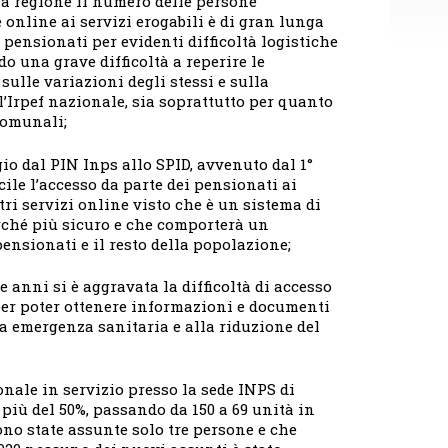
 regione il numero delle persone
online ai servizi erogabili è di gran lunga
pensionati per evidenti difficoltà logistiche
o una grave difficoltà a reperire le
sulle variazioni degli stessi e sulla
l’Irpef nazionale, sia soprattutto per quanto
comunali;
o dal PIN Inps allo SPID, avvenuto dal 1°
cile l’accesso da parte dei pensionati ai
tri servizi online visto che è un sistema di
rché più sicuro e che comporterà un
 pensionati e il resto della popolazione;
 anni si è aggravata la difficoltà di accesso
 per poter ottenere informazioni e documenti
a emergenza sanitaria e alla riduzione del
nale in servizio presso la sede INPS di
di più del 50%, passando da 150 a 69 unità in
ono state assunte solo tre persone e che