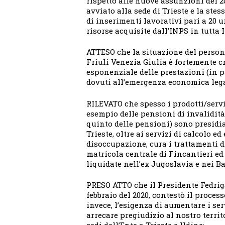
rispetto alle nuove assunzioni del 2
avviato alla sede di Trieste e la st
di inserimenti lavorativi pari a 20 u
risorse acquisite dall’INPS in tutta I
ATTESO che la situazione del personal
Friuli Venezia Giulia è fortemente c
esponenziale delle prestazioni (in p
dovuti all’emergenza economica leg
RILEVATO che spesso i prodotti/servi
esempio delle pensioni di invalidità,
quinto delle pensioni) sono presidia
Trieste, oltre ai servizi di calcolo e
disoccupazione, cura i trattamenti d
matricola centrale di Fincantieri ed
liquidate nell’ex Jugoslavia e nei Ba
PRESO ATTO che il Presidente Fedriga
febbraio del 2020, contestò il proces
invece, l’esigenza di aumentare i ser
arrecare pregiudizio al nostro terri