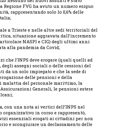
020 nessuno dei nuovi assunti è stato
essa Regione FVG ha avuto un numero esiguo
nità, rappresentando solo lo 0,6% delle
talia;
e a Trieste e nelle altre sedi territoriali del
ritica, situazione aggravata dall’incremento
articolare NASPI e CIG) degli ultimi anni
ata alla pandemia da Covid;
zi che l’INPS deve erogare (quali quelli ad
 degli assegni sociali o delle cessioni del
ti da un solo impiegato e che la sede di
d erogazione delle pensioni e della
i malattia del personale marittimo, la
 Assicurazioni Generali, le pensioni estere
lcani;
, con una nota ai vertici dell’INPS nel
so organizzativo in corso e rappresentò,
vizi essenziali erogati ai cittadini per non
torio e scongiurare un declassamento delle