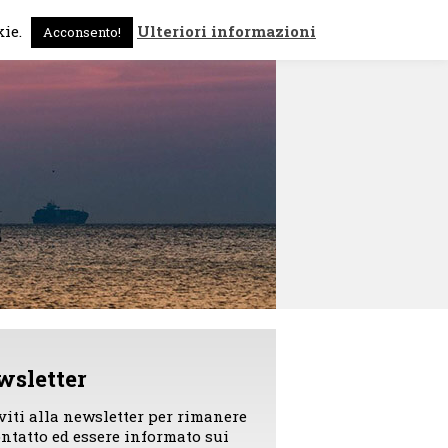
 sono
News
Contattami
kie.
Ulteriori informazioni
Acconsento!
wsletter
iviti alla newsletter per rimanere
ontatto ed essere informato sui