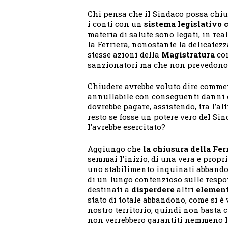
Chi pensa che il Sindaco possa chiud
i conti con un
sistema legislativo
materia di salute sono legati, in real
la Ferriera, nonostante la delicatez
stesse azioni della
Magistratura
con
sanzionatori ma che non prevedono 
Chiudere avrebbe voluto dire commet
annullabile con conseguenti danni c
dovrebbe pagare, assistendo, tra l’alt
resto se fosse un potere vero del S
l’avrebbe esercitato?
Aggiungo che
la chiusura della Fer
semmai l’inizio, di una vera e propr
uno stabilimento inquinati abbando
di un lungo contenzioso sulle respon
destinati a
disperdere
altri
element
stato di totale abbandono, come si è v
nostro territorio; quindi non basta c
non verrebbero garantiti nemmeno l’