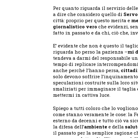
Per quanto riguarda il servizio delle
a dire che considero quello di
Servo
città: proprio per questo merita e
me
giornalistico vero
che evidenzi, senz
fatto in passato e da chi, ciò che, inv
E’ evidente che non è questo il tagli
riguarda ho perso la pazienza –
mi d
tendeva a darmi del responsabile uni
tempo di replicare interrompendomi
anche perché l’hanno persa,
cittadi
solo devono soffrire l’inquinamento 
speculazioni costruite sulla loro si
smaliziati per immaginare il taglia 
mettermi in cattiva luce.
Spiego a tutti coloro che lo voglion
come stanno veramente le cose: la Fe
esterno da decenni e tutto ciò va si
la difesa dell’
ambiente
e della
salut
il passato per la semplice ragione ch