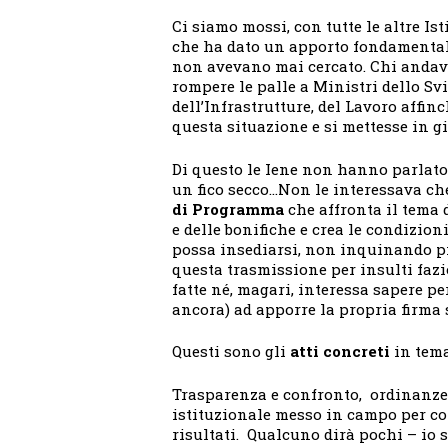
Ci siamo mossi, con tutte le altre Is
che ha dato un apporto fondamental
non avevano mai cercato. Chi andav
rompere le palle a Ministri dello Sv
dell’Infrastrutture, del Lavoro affin
questa situazione e si mettesse in g
Di questo le Iene non hanno parlato
un fico secco…Non le interessava che
di Programma
che affronta il tema 
e delle bonifiche e crea le condizio
possa insediarsi, non inquinando più
questa trasmissione per insulti fazi
fatte né, magari, interessa sapere p
ancora) ad apporre la propria firm
Questi sono gli
atti concreti
in tem
Trasparenza e confronto, ordinanze
istituzionale messo in campo per co
risultati. Qualcuno dirà pochi – io 