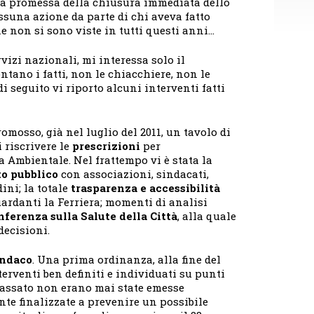
la promessa della chiusura immediata dello
essuna azione da parte di chi aveva fatto
ne non si sono viste in tutti questi anni…
vizi nazionali, mi interessa solo il
ntano i fatti, non le chiacchiere, non le
i seguito vi riporto alcuni interventi fatti
osso, già nel luglio del 2011, un tavolo di
 riscrivere le
prescrizioni
per
a Ambientale. Nel frattempo vi è stata la
o pubblico
con associazioni, sindacati,
ini; la totale
trasparenza e accessibilità
rdanti la Ferriera; momenti di analisi
nferenza sulla Salute della Città
, alla quale
decisioni.
indaco
. Una prima ordinanza, alla fine del
terventi ben definiti e individuati su punti
 passato non erano mai state emesse
te finalizzate a prevenire un possibile