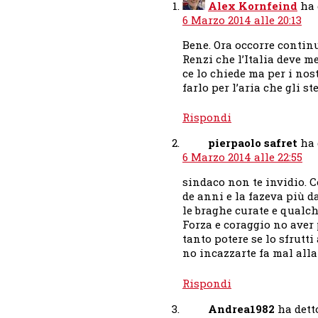
Alex Kornfeind
ha 
6 Marzo 2014 alle 20:13
Bene. Ora occorre contin
Renzi che l’Italia deve m
ce lo chiede ma per i nos
farlo per l’aria che gli st
Rispondi
pierpaolo safret
ha 
6 Marzo 2014 alle 22:55
sindaco non te invidio. C
de anni e la fazeva più 
le braghe curate e qualch
Forza e coraggio no aver 
tanto potere se lo sfrutt
no incazzarte fa mal alla
Rispondi
Andrea1982
ha dett