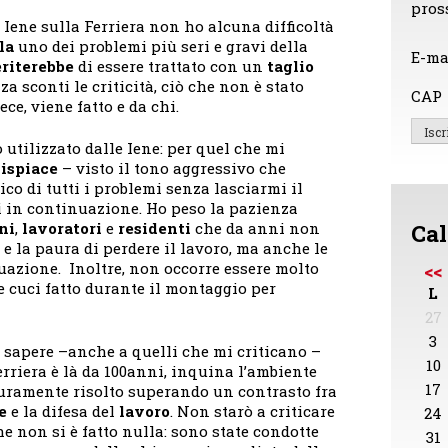
pros
 Iene sulla Ferriera non ho alcuna difficoltà
la
uno dei problemi più seri e gravi della
E-ma
riterebbe
di essere trattato con un
taglio
a sconti le criticità, ciò che non è stato
CAP
ece, viene fatto e da chi.
o utilizzato dalle Iene: per quel che mi
ispiace
– visto il tono aggressivo che
co di tutti i problemi senza lasciarmi il
 in continuazione. Ho peso la pazienza
Cal
ni
,
lavoratori
e
residenti
che da anni non
e la paura di perdere il lavoro, ma anche le
tuazione. Inoltre, non occorre essere molto
<<
e cuci fatto durante il montaggio per
L
27
3
o sapere –anche a quelli che mi criticano –
10
rriera è là da 100anni, inquina l’ambiente
17
curamente risolto superando un contrasto fra
e
e la difesa del
lavoro
. Non starò a criticare
24
e non si è fatto nulla: sono state condotte
31