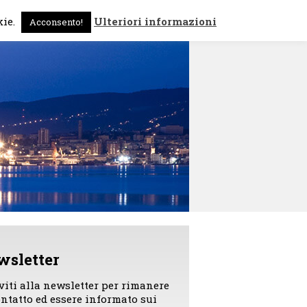
 sono
News
Contattami
kie.
Ulteriori informazioni
Acconsento!
wsletter
iviti alla newsletter per rimanere
ontatto ed essere informato sui