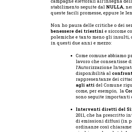
campagne elettorali all’insegna del
stabilimento seguite dal
NULLA
, n
queste facili promesse, eppure le Ie
Non ho paura delle critiche o dei ser
benessere dei triestini
e siccome co
polemiche e tanto meno gli insulti, d
in questi due anni e mezzo:
Come comune abbiamo prom
lavoro che consentisse di
l’Autorizzazione Integrat
disponibilità al
confront
rappresentanze dei cittad
agli atti
del Comune rigua
come, per esempio, la
Co
sono seguite importanti 
Interventi diretti del S
2011, che ha prescritto in
di emissioni diffusi (in
ordinanze così chiaramen