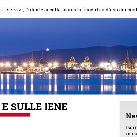
Home
Il mio impegno
Chi
ri servizi, l'utente accetta le nostre modalità d'uso dei coo
 E SULLE IENE
Ne
Iscr
in c