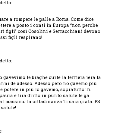
detto:
uare a rompere le palle a Roma. Come dice
ettere a posto i conti in Europa “non perché
tri figli” così Cosolini e Serracchiani devono
essi figli respirano!
detto:
o gavevimo le braghe curte la ferriera iera la
danni de adesso. Adesso però no gavemo più
e potere in più lo gavemo, sopratutto Ti.
paura e tira dritto in punto salute te ga
i al massimo la cittadinanza Ti sarà grata. PS
 salute!
o: