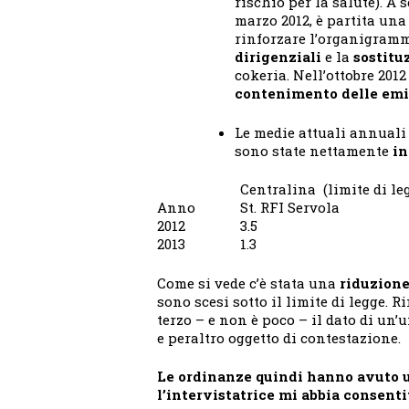
rischio per la salute). A
marzo 2012, è partita una
rinforzare l’organigramm
dirigenziali
e la
sostitu
cokeria. Nell’ottobre 201
contenimento delle emi
Le medie attuali annuali
sono state nettamente
in
Centralina (limite di leg
Anno
St. RFI Servola
2012
3.5
2013
1.3
Come si vede c’è stata una
riduzione
sono scesi sotto il limite di legge. 
terzo – e non è poco – il dato di un’
e peraltro oggetto di contestazione.
Le ordinanze quindi hanno avuto u
l’intervistatrice mi abbia consentit