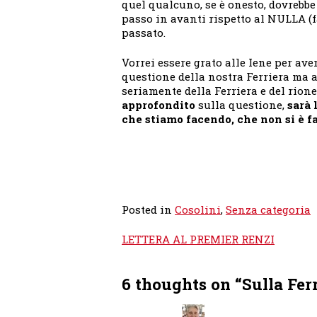
quel qualcuno, se è onesto, dovrebb
passo in avanti rispetto al NULLA (f
passato.
Vorrei essere grato alle Iene per aver
questione della nostra Ferriera ma a
seriamente della Ferriera e del rione
approfondito
sulla questione,
sarà 
che stiamo facendo, che non si è fa
Posted in
Cosolini
,
Senza categoria
Navigazione
LETTERA AL PREMIER RENZI
articoli
6 thoughts on “
Sulla Ferr