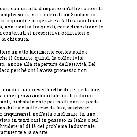
ere con un atto d’imperio un’attività non fa
 complesso
in cui i poteri di un Sindaco in
tà, a grandi emergenze e a fatti straordinari:
za, non rientra tra questi, come dimostrano le
 contenuti sì prescrittivi, ordinatori e
la chiusura.
tere un atto facilmente contestabile e
he il Comune, quindi la collettività,
ro, anche alla riapertura dell’attività. Del
indaco perché chi l’aveva promesso non
riera
non rappresenterebbe di per sé la fine,
ia
emergenza ambientale
: un territorio e
nati, probabilmente per molti anni e preda
sabilità e sulle cose da fare, sarebbero
i inquinanti
, nell’aria e nel mare, in uno
isto in tanti casi in passato in Italia e sul
hiudere: al di là del problema industriale,
ambiente e la salute.