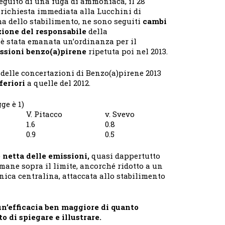
 seguito di una fuga di ammoniaca, il 28
 richiesta immediata alla Lucchini di
a dello stabilimento, ne sono seguiti
cambi
zione del responsabile
della
2 è stata emanata un’ordinanza per il
ssioni benzo(a)pirene
ripetuta poi nel 2013.
 delle concertazioni di Benzo(a)pirene 2013
feriori
a quelle del 2012.
ge è 1)
V. Pitacco
v. Svevo
1.6
0.8
0.9
0.5
 netta delle emissioni,
quasi dappertutto
Rimane sopra il limite, ancorché ridotto a un
unica centralina, attaccata allo stabilimento
n’efficacia ben maggiore di quanto
o di spiegare e illustrare.