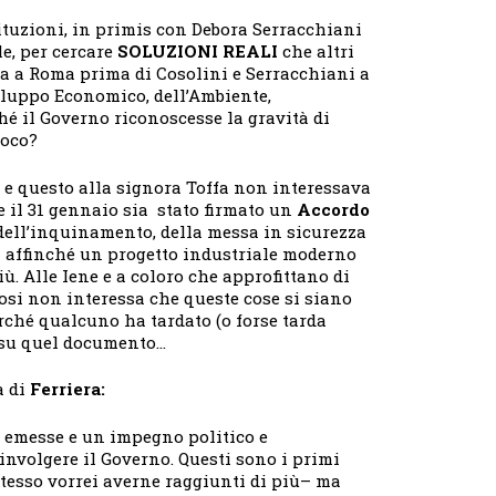
tituzioni, in primis con Debora Serracchiani
e, per cercare
SOLUZIONI REALI
che altri
a a Roma prima di Cosolini e Serracchiani a
iluppo Economico, dell’Ambiente,
ché il Governo riconoscesse la gravità di
ioco?
 e questo alla signora Toffa non interessava
 il 31 gennaio sia stato firmato un
Accordo
dell’inquinamento, della messa in sicurezza
ni affinché un progetto industriale moderno
. Alle Iene e a coloro che approfittano di
osi non interessa che queste cose si siano
erché qualcuno ha tardato (o forse tarda
a su quel documento…
a di
Ferriera:
 emesse e un impegno politico e
involgere il Governo. Questi sono i primi
stesso vorrei averne raggiunti di più– ma