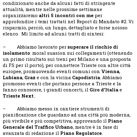
condizionato anche da alcuni fatti di stringente
attualità, mentre nelle prossime settimane
organizzaremo
altri 5 incontri
con me
per
approfondire i temi trattati nel Report di Mandato #2 .Vi
risparmio, perciò, un lungo, dettagliato e forse noioso
elenco. Mi limito ad alcuni tratti di sintesi:
– Abbiamo lavorato per
superare il rischio di
isolamento
: moral suasion sui collegamenti (ottenendo
un primo risultato sui treni per Milano e una proposta
di FS per il porto), per connettere Trieste con altre città
europee, promuovendo eventi comuni con
Vienna
,
Lubiana
,
Graz
e con la vicina
Capodistria
. Abbiamo
promosso eventi che portano persone a Trieste e la
fanno conoscere, i grandi concerti, il
Giro d’Italia
e
Trieste Next
..
– Abbiamo messo in cantiere strumenti di
pianificazione che guardano ad una città più moderna,
più vivibile e più competitiva, approvando il
Piano
Generale del Traffico Urbano
, mentre è in fase di
avanzata di redazione il
Piano Regolatore
.