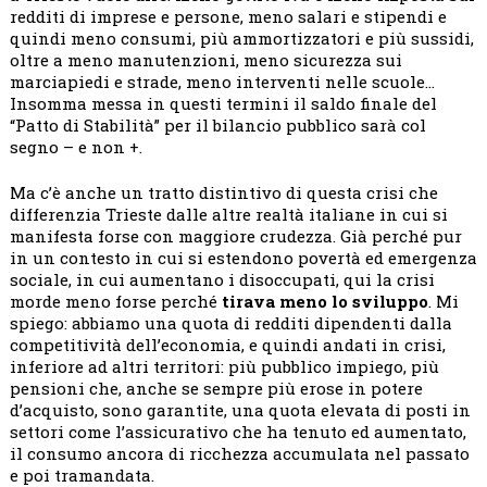
redditi di imprese e persone, meno salari e stipendi e
quindi meno consumi, più ammortizzatori e più sussidi,
oltre a meno manutenzioni, meno sicurezza sui
marciapiedi e strade, meno interventi nelle scuole…
Insomma messa in questi termini il saldo finale del
“Patto di Stabilità” per il bilancio pubblico sarà col
segno – e non +.
Ma c’è anche un tratto distintivo di questa crisi che
differenzia Trieste dalle altre realtà italiane in cui si
manifesta forse con maggiore crudezza. Già perché pur
in un contesto in cui si estendono povertà ed emergenza
sociale, in cui aumentano i disoccupati, qui la crisi
morde meno forse perché
tirava meno lo sviluppo
. Mi
spiego: abbiamo una quota di redditi dipendenti dalla
competitività dell’economia, e quindi andati in crisi,
inferiore ad altri territori: più pubblico impiego, più
pensioni che, anche se sempre più erose in potere
d’acquisto, sono garantite, una quota elevata di posti in
settori come l’assicurativo che ha tenuto ed aumentato,
il consumo ancora di ricchezza accumulata nel passato
e poi tramandata.