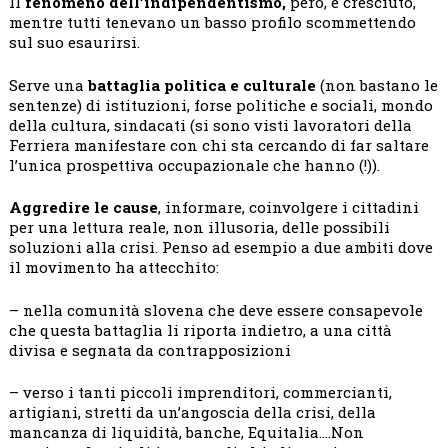
Il
fenomeno dell’indipendentismo,
però, è cresciuto,
mentre tutti tenevano un basso profilo scommettendo
sul suo esaurirsi.
Serve una
battaglia politica e culturale
(non bastano le
sentenze) di istituzioni, forse politiche e sociali, mondo
della cultura, sindacati (si sono visti lavoratori della
Ferriera manifestare con chi sta cercando di far saltare
l’unica prospettiva occupazionale che hanno (!)).
Aggredire le cause
, informare, coinvolgere i cittadini
per una lettura reale, non illusoria, delle possibili
soluzioni alla crisi. Penso ad esempio a due ambiti dove
il movimento ha attecchito:
– nella comunità slovena che deve essere consapevole
che questa battaglia li riporta indietro, a una città
divisa e segnata da contrapposizioni
– verso i tanti piccoli imprenditori, commercianti,
artigiani, stretti da un’angoscia della crisi, della
mancanza di liquidità, banche, Equitalia….Non