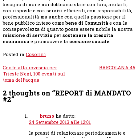
bisogno di noi e noi dobbiamo stare con loro, aiutarli,
con risposte e con servizi efficienti, con responsabilità,
professionalità ma anche con quella passione per il
bene pubblico inteso come
bene di Comunità
e con la
consapevolezza di quanto possa essere nobile la nostra
missione di servizio
per
sostenere la crescita
economica
e promuovere la
coesione sociale
.
Posted in
Cosolini
Navigazione
Conto alla rovescia per
BARCOLANA 45
articoli
Trieste Next, 100 eventi sul
tema dell’acqua
2 thoughts on “
REPORT di MANDATO
#2
”
bruno
ha detto:
24 Settembre 2013 alle 12:01
la prassi di relazionare periodicamente e