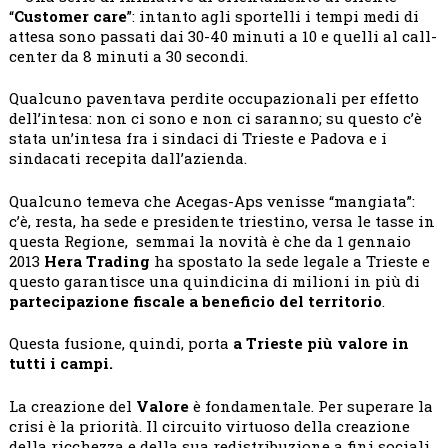
“
Customer care
”: intanto agli sportelli i tempi medi di
attesa sono passati dai 30-40 minuti a 10 e quelli al call-
center da 8 minuti a 30 secondi.
Qualcuno paventava perdite occupazionali per effetto
dell’intesa: non ci sono e non ci saranno; su questo c’è
stata un’intesa fra i sindaci di Trieste e Padova e i
sindacati recepita dall’azienda.
Qualcuno temeva che Acegas-Aps venisse “mangiata”:
c’è, resta, ha sede e presidente triestino, versa le tasse in
questa Regione, semmai la novità è che da 1 gennaio
2013
Hera Trading
ha spostato la sede legale a Trieste e
questo garantisce una quindicina di milioni in più di
partecipazione fiscale a beneficio del territorio
.
Questa fusione, quindi, porta
a Trieste più valore in
tutti i campi.
La creazione del
Valore
è fondamentale. Per superare la
crisi è la priorità. Il circuito virtuoso della creazione
della ricchezza e della sua redistribuzione a fini sociali,