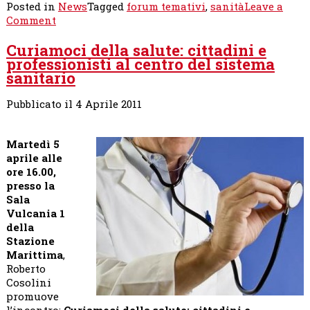
Posted in
News
Tagged
forum temativi
,
sanità
Leave a
on
Comment
“Curiamoci
Curiamoci della salute: cittadini e
della
professionisti al centro del sistema
salute:
sanitario
cittadini
e
professionisti
Pubblicato il 4 Aprile 2011
al
centro
Martedì 5
del
aprile alle
sistema
ore 16.00,
sanitario”
presso la
–
Sala
Cosolini:«La
Vulcania 1
sanità
della
triestina
Stazione
viene
Marittima
,
mortificata
Roberto
da
Cosolini
una
promuove
riforma
l’incontro:
Curiamoci della salute: cittadini e