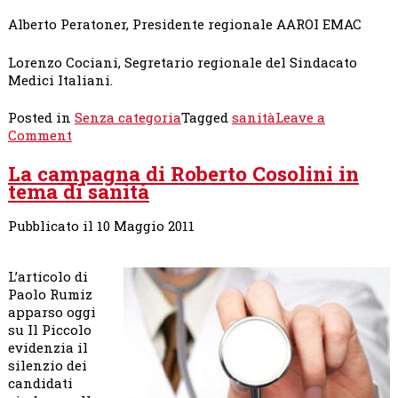
Alberto Peratoner, Presidente regionale AAROI EMAC
Lorenzo Cociani, Segretario regionale del Sindacato
Medici Italiani.
Posted in
Senza categoria
Tagged
sanità
Leave a
on
Comment
SANITÀ:
La campagna di Roberto Cosolini in
LE
tema di sanità
OCCASIONI
MANCATE
IN
Pubblicato il 10 Maggio 2011
5
ANNI
L’articolo di
E
Paolo Rumiz
LE
apparso oggi
PROPOSTE
su Il Piccolo
PER
evidenzia il
RILANCIARE
silenzio dei
LA
candidati
SANITÀ