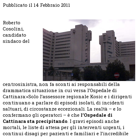
e
Pubblicato il 14 Febbraio 2011
professionisti
al
Roberto
centro
Cosolini,
del
candidato
sistema
sindaco del
sanitario
centrosinistra, non fa sconti ai responsabili della
drammatica situazione in cui versa l’Ospedale di
Cattinara:«Solo l’assessore regionale Kosic e i dirigenti
continuano a parlare di episodi isolati, di incidenti
saltuari, di circostanze eccezionali. La realtà – e lo
confermano gli operatori – è che
l’Ospedale di
Cattinara sta precipitando
. I gravi episodi anche
mortali, le liste di attesa per gli interventi urgenti, i
continui disagi per pazienti e familiari e l’incredibile