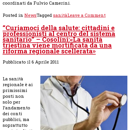
coordinati da Fulvio Camerini.
on
Posted in
News
Tagged
sanità
Leave a Comment
La
“Curiamoci della salute: cittadini e
campagna
professionisti al centro del sistema
di
sanitario” – Cosolini:«La sanità
Roberto
triestina viene mortificata da una
Cosolini
riforma regionale scellerata»
in
tema
di
Pubblicato il 6 Aprile 2011
sanità
La sanità
regionale è ai
primissimi
posti non
solo per
l’andamento
dei conti
pubblici, ma
soprattutto