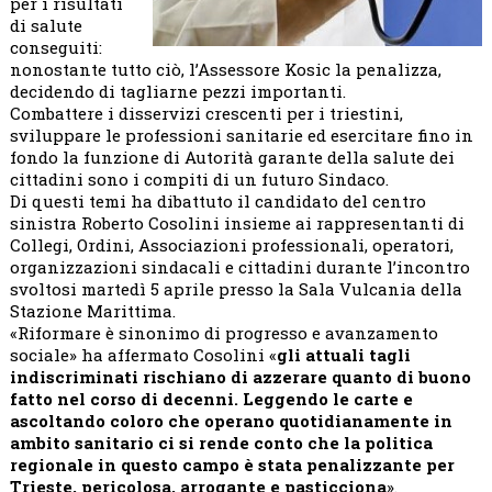
per i risultati
di salute
conseguiti:
nonostante tutto ciò, l’Assessore Kosic la penalizza,
decidendo di tagliarne pezzi importanti.
Combattere i disservizi crescenti per i triestini,
sviluppare le professioni sanitarie ed esercitare fino in
fondo la funzione di Autorità garante della salute dei
cittadini sono i compiti di un futuro Sindaco.
Di questi temi ha dibattuto il candidato del centro
sinistra Roberto Cosolini insieme ai rappresentanti di
Collegi, Ordini, Associazioni professionali, operatori,
organizzazioni sindacali e cittadini durante l’incontro
svoltosi martedì 5 aprile presso la Sala Vulcania della
Stazione Marittima.
«Riformare è sinonimo di progresso e avanzamento
sociale» ha affermato Cosolini «
gli attuali tagli
indiscriminati rischiano di azzerare quanto di buono
fatto nel corso di decenni. Leggendo le carte e
ascoltando coloro che operano quotidianamente in
ambito sanitario ci si rende conto che la politica
regionale in questo campo è stata penalizzante per
Trieste, pericolosa, arrogante e pasticciona
».