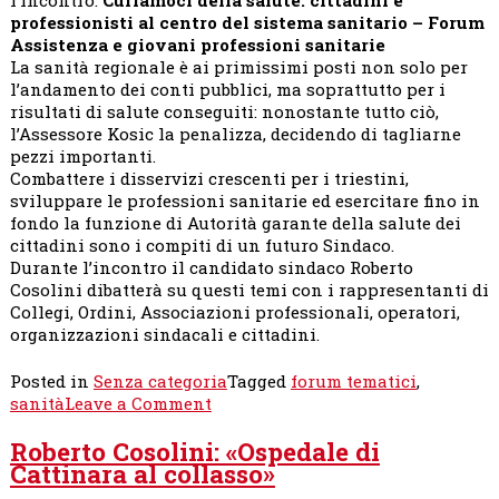
regionale
professionisti al centro del sistema sanitario – Forum
scellerata»
Assistenza e giovani professioni sanitarie
La sanità regionale è ai primissimi posti non solo per
l’andamento dei conti pubblici, ma soprattutto per i
risultati di salute conseguiti: nonostante tutto ciò,
l’Assessore Kosic la penalizza, decidendo di tagliarne
pezzi importanti.
Combattere i disservizi crescenti per i triestini,
sviluppare le professioni sanitarie ed esercitare fino in
fondo la funzione di Autorità garante della salute dei
cittadini sono i compiti di un futuro Sindaco.
Durante l’incontro il candidato sindaco Roberto
Cosolini dibatterà su questi temi con i rappresentanti di
Collegi, Ordini, Associazioni professionali, operatori,
organizzazioni sindacali e cittadini.
Posted in
Senza categoria
Tagged
forum tematici
,
on
sanità
Leave a Comment
Curiamoci
Roberto Cosolini: «Ospedale di
della
Cattinara al collasso»
salute:
cittadini