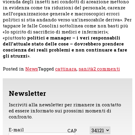
vicenda degli insetti nei condotti di areazione mettono
in evidenza come tra riduzioni del personale, carenze
nell’organizzazione generale e macroscopici errori
politici si stia andando verso un’inesorabile deriva». Per
tappare le falle Cosolini sottolinea come non basti più
«lo spirito di sacrificio di medici e infermieri»;
«piuttosto
politici e manager – i veri responsabili
dell’attuale stato delle cose – dovrebbero prendere
coscienza dei reali problemi e non continuare a fare
gli struzzi
».
su
Posted in
News
Tagged
cattinara
,
sanità
2 commenti
Robert
Cosoli
«Osped
Newsletter
di
Cattin
al
Iscriviti alla newsletter per rimanere in contatto
collas
ed essere informato sui prossimi momenti di
confronto.
E-mail
CAP