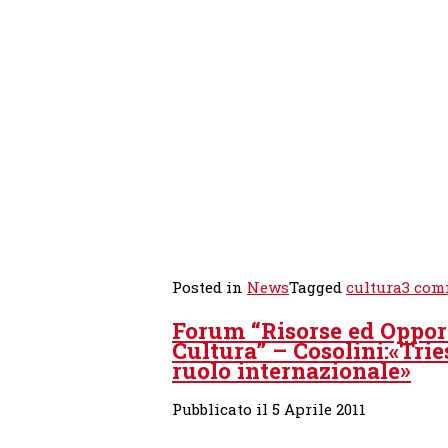
Posted in
News
Tagged
cultura
3 com
Forum “Risorse ed Opport
Cultura” – Cosolini:«Trie
ruolo internazionale»
Pubblicato il 5 Aprile 2011