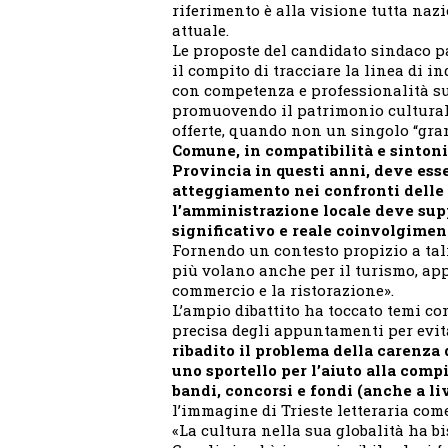
riferimento è alla visione tutta naz
attuale.
Le proposte del candidato sindaco 
il compito di tracciare la linea di i
con competenza e professionalità sul
promuovendo il patrimonio culturale
offerte, quando non un singolo “gra
Comune, in compatibilità e sintoni
Provincia in questi anni, deve esse
atteggiamento nei confronti delle 
l’amministrazione locale deve sup
significativo e reale coinvolgiment
Fornendo un contesto propizio a tali
più volano anche per il turismo, app
commercio e la ristorazione».
L’ampio dibattito ha toccato temi c
precisa degli appuntamenti per evi
ribadito il problema della carenza 
uno sportello per l’aiuto alla comp
bandi, concorsi e fondi (anche a l
l’immagine di Trieste letteraria come
«La cultura nella sua globalità ha 