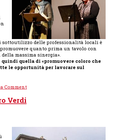
deve
riconquistarsi
i
un
on
ruolo
internazionale»
 sottoutilizzo delle professionalità locali è
o promuovere quanto prima un tavolo con
ca della massima sinergia».
 quindi quella di «promuovere coloro che
utte le opportunità per lavorare sul
on
 a Comment
Roberto
tro Verdi
Cosolini:«Valorizzare
i
professionisti
locali
del
mondo
ù
dello