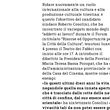
Ridare nuovamente un ruolo
internazionale alla cultura e alla
produzione culturale triestina: è
questo l’obiettivo del candidato
sindaco Roberto Cosolini, che ha
incontrato il variegato mondo degli
“addetti ai lavori” durante il Forum
intitolato “Risorse ed Opportunità p
la Città della Cultura”, tenutosi lune
4 presso il Teatro dei Fabbri con
inizio alle ore 17. A introdurre il
dibattito la Presidente della Provinc
Maria Teresa Bassa Poropat, che ha 
dall’amministrazione provinciale: re
della Casa del Cinema, mostre come q
esempi.
«
In questi ultimi dieci anni la vita
negandole quella sua innata apertu
che è tracciato dalle rotte delle n
città di confine, dal suo essere an
orientale
» ha sintetizzato Cosolini 
vivacità tali da non poter essere 