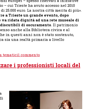
ondi europei – spesso riservati a iniziative
o – cui Trieste ha avuto accesso nel 2010
i 25.000 euro. La nostra città merita di più».
rre a Trieste un grande evento, dopo
e va ridata dignità ad una rete museale di
 discutibili di oscuramento
. Il patrimonio
enso anche alla Biblioteca civica e al
che in questi anni non è stato sostenuto,
ca sia una realtà primaria a livello
su
m tematici
1 commento
Forum
zare i professionisti locali del
“Risorse
ed
Opportunità
per
la
Città
a
della
di
Cultura”
–
Cosolini:«Trieste