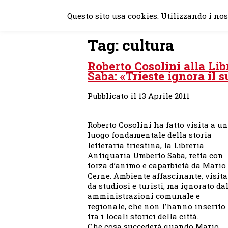
Skip
Questo sito usa cookies. Utilizzando i nost
to
content
Tag:
cultura
Roberto Cosolini alla Li
Saba: «Trieste ignora il 
Pubblicato il 13 Aprile 2011
Roberto Cosolini ha fatto visita a un
luogo fondamentale della storia
letteraria triestina, la Libreria
Antiquaria Umberto Saba, retta con
forza d’animo e caparbietà da Mario
Cerne. Ambiente affascinante, visita
da studiosi e turisti, ma ignorato da
amministrazioni comunale e
regionale, che non l’hanno inserito
tra i locali storici della città.
Che cosa succederà quando Mario