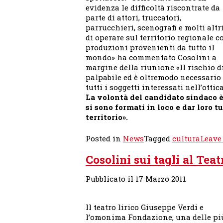
evidenza le difficoltà riscontrate da
parte di attori, truccatori,
parrucchieri, scenografi e molti altr
di operare sul territorio regionale c
produzioni provenienti da tutto il
mondo» ha commentato Cosolini a
margine della riunione «Il rischio di
palpabile ed è oltremodo necessari
tutti i soggetti interessati nell’otti
La volontà del candidato sindaco è
si sono formati in loco e dar loro t
territorio».
Posted in
News
Tagged
cultura
Leave
Cosolini sui tagli al Tea
Pubblicato il 17 Marzo 2011
Il teatro lirico Giuseppe Verdi e
l’omonima Fondazione, una delle pi