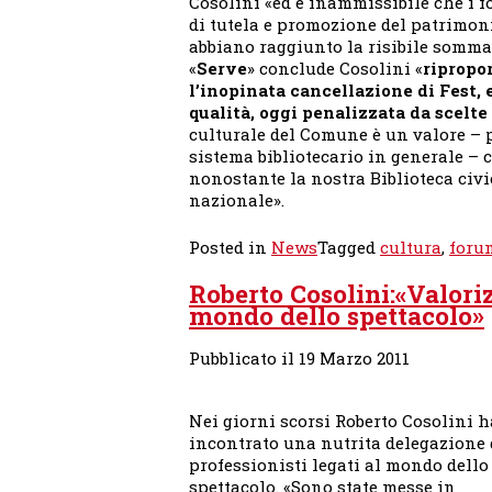
Cosolini «ed è inammissibile che i f
di tutela e promozione del patrimoni
abbiano raggiunto la risibile somma d
«
Serve
» conclude Cosolini «
ripropo
l’inopinata cancellazione di Fest, 
qualità, oggi penalizzata da scelte
culturale del Comune è un valore – p
sistema bibliotecario in generale – 
nonostante la nostra Biblioteca civi
nazionale».
Posted in
News
Tagged
cultura
,
foru
Roberto Cosolini:«Valoriz
mondo dello spettacolo»
Pubblicato il 19 Marzo 2011
Nei giorni scorsi Roberto Cosolini h
incontrato una nutrita delegazione 
professionisti legati al mondo dello
spettacolo. «Sono state messe in