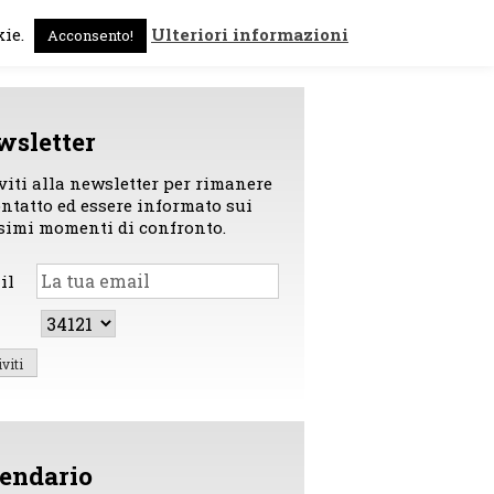
 sono
News
Contattami
kie.
Ulteriori informazioni
Acconsento!
wsletter
iviti alla newsletter per rimanere
ontatto ed essere informato sui
simi momenti di confronto.
il
endario