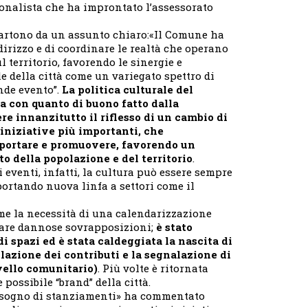
ionalista che ha improntato l’assessorato
partono da un assunto chiaro:«Il Comune ha
ndirizzo e di coordinare le realtà che operano
 territorio, favorendo le sinergie e
 della città come un variegato spettro di
nde evento”.
La politica culturale del
a con quanto di buono fatto dalla
re innanzitutto il riflesso di un cambio di
iniziative più importanti, che
portare e promuovere, favorendo un
o della popolazione e del territorio
.
 eventi, infatti, la cultura può essere sempre
ortando nuova linfa a settori come il
ome la necessità di una calendarizzazione
tare dannose sovrapposizioni;
è stato
di spazi ed è stata caldeggiata la nascita di
ilazione dei contributi e la segnalazione di
ivello comunitario)
. Più volte è ritornata
 possibile “brand” della città.
bisogno di stanziamenti» ha commentato