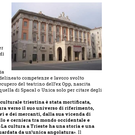
ignora
il
suo
patrimonio»
er
dì
ia
delineato competenze e lavoro svolto
cupero del teatrino dell’ex Opp, nascita
uella di Spacal o Unica solo per citare degli
 culturale triestina è stata mortificata,
ra verso il suo universo di riferimento,
avi e dei mercanti, dalla sua vicenda di
ello e cerniera tra mondo occidentale e
«
La cultura a Trieste ha una storia e una
guardata da un’unica angolatura
». Il