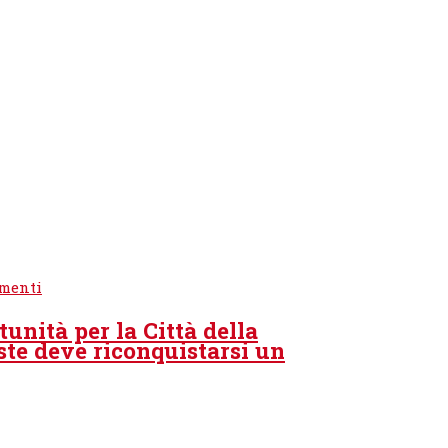
su
menti
Roberto
unità per la Città della
Cosolini
ste deve riconquistarsi un
alla
Libreria
Antiquaria
Umberto
Saba:
«Trieste