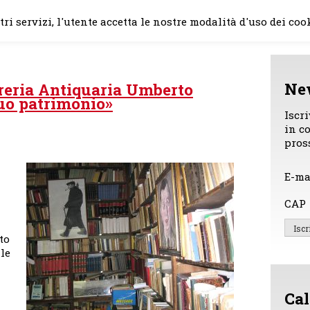
Home
Il mio impegno
Chi
ri servizi, l'utente accetta le nostre modalità d'uso dei coo
Ne
breria Antiquaria Umberto
suo patrimonio»
Iscr
in c
pros
E-ma
CAP
to
lle
Cal