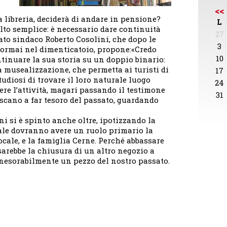
<<
a libreria, deciderà di andare in pensione?
L
to semplice: è necessario dare continuità
27
dato sindaco Roberto Cosolini, che dopo le
3
e ormai nel dimenticatoio, propone:«Credo
10
tinuare la sua storia su un doppio binario:
 musealizzazione, che permetta ai turisti di
17
studiosi di trovare il loro naturale luogo
24
vere l’attività, magari passando il testimone
31
scano a far tesoro del passato, guardando
ini si è spinto anche oltre, ipotizzando la
ale dovranno avere un ruolo primario la
ocale, e la famiglia Cerne. Perché abbassare
sarebbe la chiusura di un altro negozio a
inesorabilmente un pezzo del nostro passato.