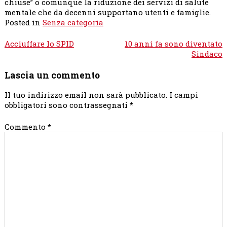
chiuse” o comunque la riduzione dei servizi di salute
mentale che da decenni supportano utenti e famiglie.
Posted in
Senza categoria
Navigazione
Acciuffare lo SPID
10 anni fa sono diventato
articoli
Sindaco
Lascia un commento
Il tuo indirizzo email non sarà pubblicato.
I campi
obbligatori sono contrassegnati
*
Commento
*