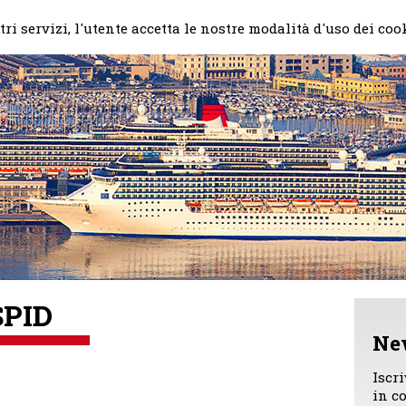
Home
Il mio impegno
Chi
ri servizi, l'utente accetta le nostre modalità d'uso dei coo
SPID
Ne
Iscr
in c