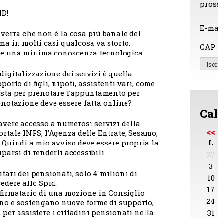
pros
ID!
E-ma
nverrà che non è la cosa più banale del
 ma in molti casi qualcosa va storto.
CAP
e una minima conoscenza tecnologica.
digitalizzazione dei servizi è quella
porto di figli, nipoti, assistenti vari, come
osta per prenotare l’appuntamento per
renotazione deve essere fatta online?
Cal
 avere accesso a numerosi servizi della
<<
rtale INPS, l’Agenza delle Entrate, Sesamo,
L
c. Quindi a mio avviso deve essere propria la
arsi di renderli accessibili.
27
3
ari dei pensionati, solo 4 milioni di
10
edere allo Spid.
17
 firmatario di una mozione in Consiglio
24
uino e sostengano nuove forme di supporto,
 per assistere i cittadini pensionati nella
31