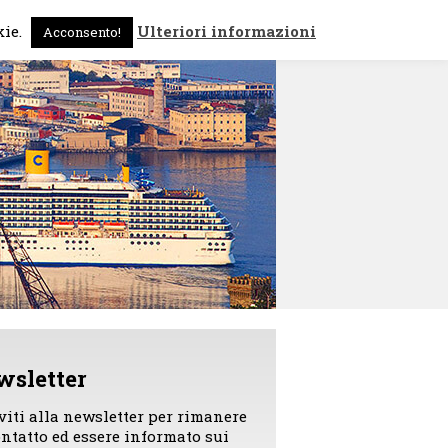
 sono
News
Contattami
kie.
Ulteriori informazioni
Acconsento!
wsletter
iviti alla newsletter per rimanere
ontatto ed essere informato sui