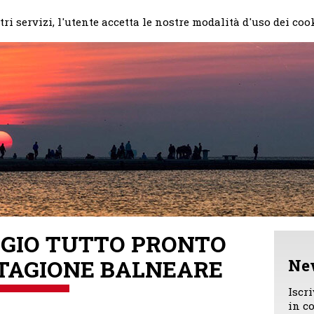
Home
Il mio impegno
Chi
ri servizi, l'utente accetta le nostre modalità d'uso dei coo
GGIO TUTTO PRONTO
STAGIONE BALNEARE
Ne
Iscr
in c