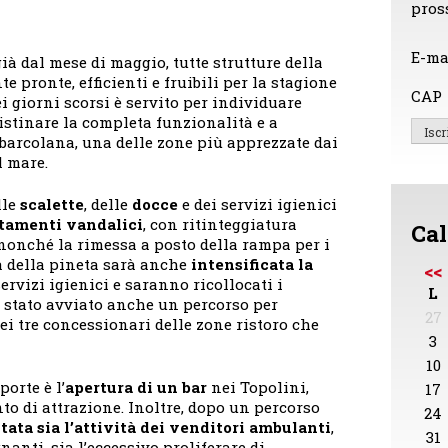
pros
E-ma
già dal mese di maggio, tutte strutture della
 pronte, efficienti e fruibili per la stagione
CAP
i giorni scorsi è servito per individuare
istinare la completa funzionalità e a
a barcolana, una delle zone più apprezzate dai
l mare.
lle
scalette
, delle
docce
e dei servizi igienici
tamenti vandalici
, con ritinteggiatura
Cal
, nonché la rimessa a posto della rampa per i
a della pineta sarà anche
intensificata la
<<
servizi igienici e saranno ricollocati i
L
è stato avviato anche un percorso per
27
dei tre concessionari delle zone ristoro che
3
10
orte è l’
apertura di un bar
nei Topolini,
17
to di attrazione. Inoltre, dopo un percorso
24
ata sia l’attività dei venditori ambulanti
,
31
anti, sia l’eccessivo proliferare di