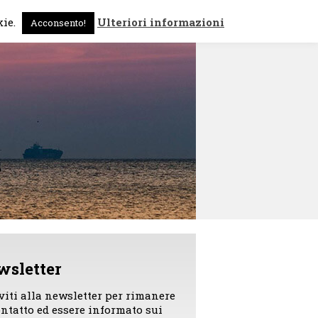
 sono
News
Contattami
kie.
Ulteriori informazioni
Acconsento!
wsletter
iviti alla newsletter per rimanere
ontatto ed essere informato sui