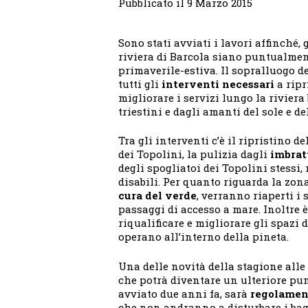
Pubblicato il 9 Marzo 2015
Sono stati avviati i lavori affinché, 
riviera di Barcola siano puntualmente
primaverile-estiva. Il sopralluogo de
tutti gli
interventi necessari
a ripr
migliorare i servizi lungo la rivier
triestini e dagli amanti del sole e de
Tra gli interventi c’è il ripristino de
dei Topolini, la pulizia dagli
imbrat
degli spogliatoi dei Topolini stessi
disabili. Per quanto riguarda la zon
cura del verde
, verranno riaperti i 
passaggi di accesso a mare. Inoltre 
riqualificare e migliorare gli spazi 
operano all’interno della pineta.
Una delle novità della stagione alle p
che potrà diventare un ulteriore pun
avviato due anni fa, sarà
regolament
che non andranno a disturbare i bagn