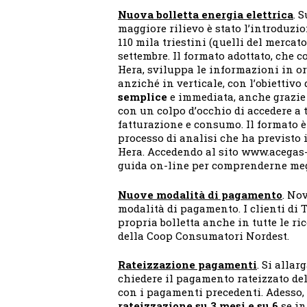
Nuova bolletta energia elettrica
. 
maggiore rilievo è stato l’introduzio
110 mila triestini (quelli del mercat
settembre. Il formato adottato, che 
Hera, sviluppa le informazioni in ori
anziché in verticale, con l’obiettivo 
semplice
e immediata, anche grazie 
con un colpo d’occhio di accedere a 
fatturazione e consumo. Il formato è
processo di analisi che ha previsto 
Hera. Accedendo al sito www.acegas-a
guida on-line per comprenderne megl
Nuove modalità di pagamento
. No
modalità di pagamento. I clienti di 
propria bolletta anche in tutte le ri
della Coop Consumatori Nordest.
Rateizzazione pagamenti
. Si allar
chiedere il pagamento rateizzato della
con i pagamenti precedenti. Adesso,
rateizzazione su 3 mesi e su 6
se in