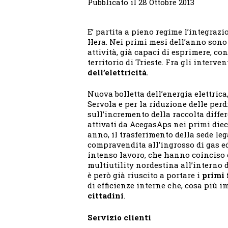
Pubblicato il 28 Ottobre 2013
E’ partita a pieno regime l’integraz
Hera. Nei primi mesi dell’anno sono
attività, già capaci di esprimere, co
territorio di Trieste. Fra gli interv
dell’elettricità
.
Nuova bolletta dell’energia elettrica
Servola e per la riduzione delle per
sull’incremento della raccolta diffe
attivati da AcegasAps nei primi dieci
anno, il trasferimento della sede leg
compravendita all’ingrosso di gas ed
intenso lavoro, che hanno coinciso 
multiutility nordestina all’interno d
è però già riuscito a portare i
primi 
di efficienze interne che, cosa più i
cittadini
.
Servizio clienti