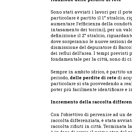
Sono stati avviati i lavori per il p
particolare è partito il 1° stralcio, 
aumentare l’efficienza della condott
intasamento dei torrini), per un valor
definizione il 2° stralcio, riguardan
dove sorgeranno le nuove sezioni del
dismissione del depuratore di Barco
dei reflui dell’area. I tempi previsti
fondamentale per la città, sono di ci
Sempre in ambito idrico, è partito u
periodo,
delle perdite di rete
di acqu
particolare si sta provvedendo a reali
poter più facilmente identificare e i
Incremento della raccolta differen
Con l’obiettivo di pervenire ad un d
raccolta differenziata, è stata avvia
raccolta rifiuti in città. Terminata l
è in fase di avvio il primo step del 