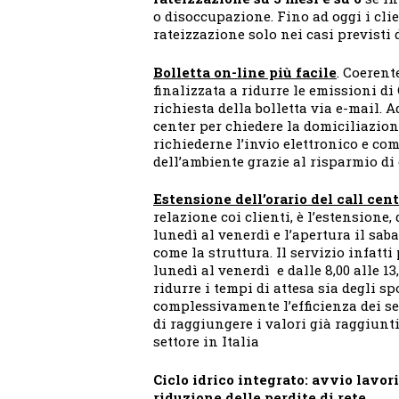
o disoccupazione. Fino ad oggi i cli
rateizzazione solo nei casi previsti d
Bolletta on-line più facile
. Coerent
finalizzata a ridurre le emissioni di 
richiesta della bolletta via e-mail. A
center per chiedere la domiciliazione
richiederne l’invio elettronico e co
dell’ambiente grazie al risparmio di 
Estensione dell’orario del call cen
relazione coi clienti, è l’estensione, 
lunedì al venerdì e l’apertura il sa
come la struttura. Il servizio infatti 
lunedì al venerdì e dalle 8,00 alle 13
ridurre i tempi di attesa sia degli sp
complessivamente l’efficienza dei ser
di raggiungere i valori già raggiunti
settore in Italia
Ciclo idrico integrato: avvio lavo
riduzione delle perdite di rete