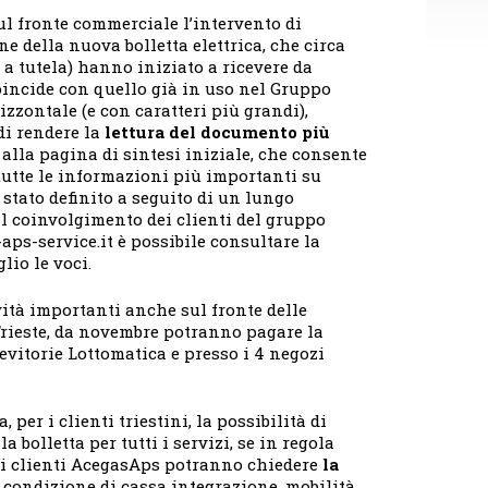
Sul fronte commerciale l’intervento di
ne della nuova bolletta elettrica, che circa
o a tutela) hanno iniziato a ricevere da
coincide con quello già in uso nel Gruppo
zzontale (e con caratteri più grandi),
di rendere la
lettura del documento più
alla pagina di sintesi iniziale, che consente
tutte le informazioni più importanti su
 stato definito a seguito di un lungo
il coinvolgimento dei clienti del gruppo
ps-service.it è possibile consultare la
io le voci.
vità importanti anche sul fronte delle
Trieste, da novembre potranno pagare la
cevitorie Lottomatica e presso i 4 negozi
ga, per i clienti triestini, la possibilità di
 bolletta per tutti i servizi, se in regola
 i clienti AcegasAps potranno chiedere
la
 condizione di cassa integrazione, mobilità