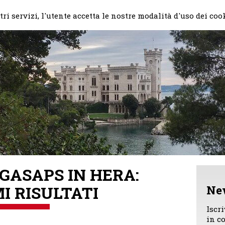
Home
Il mio impegno
Chi
ri servizi, l'utente accetta le nostre modalità d'uso dei coo
EGASAPS IN HERA:
I RISULTATI
Ne
Iscr
in c