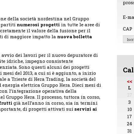
pros
E-ma
ione della società nordestina nel Gruppo
 partiti
numerosi progetti
in tutte le aree di
CAP
ncretamente il valore della fusione per il
enti di maggiore impatto la
nuova bolletta
, avvio dei lavori per il nuovo depuratore di
dite idriche, impegno consistente
renziata. Sono questi alcuni dei progetti
Cal
 mesi del 2013, a cui si è aggiunto, a inizio
ale a Trieste di Hera Trading, la società del
<<
 energia elettrica Gruppo Hera. Dieci mesi di
L
con l’integrazione operativa della
27
el Gruppo Hera. Il processo, tuttora in corso,
3
frutti
già nell’anno in corso, sia in termini
mportante, di progetti attivati sui
servizi ai
10
17
24
31