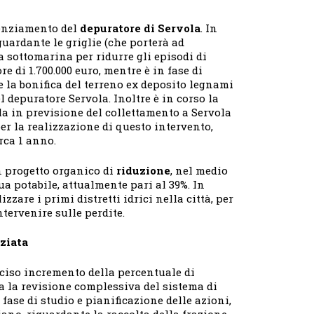
otenziamento del
depuratore di Servola
. In
riguardante le griglie (che porterà ad
a sottomarina per ridurre gli episodi di
e di 1.700.000 euro, mentre è in fase di
te la bonifica del terreno ex deposito legnami
 depuratore Servola. Inoltre è in corso la
la in previsione del collettamento a Servola
 per la realizzazione di questo intervento,
rca 1 anno.
n progetto organico di
riduzione
, nel medio
a potabile, attualmente pari al 39%. In
zzare i primi distretti idrici nella città, per
ntervenire sulle perdite.
ziata
eciso incremento della percentuale di
ta la revisione complessiva del sistema di
a fase di studio e pianificazione delle azioni,
piano, riguardante la raccolta della frazione