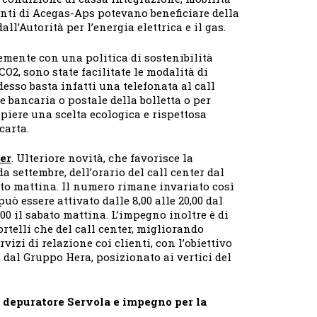
enti di Acegas-Aps potevano beneficiare della
all’Autorità per l’energia elettrica e il gas.
emente con una politica di sostenibilità
CO2, sono state facilitate le modalità di
desso basta infatti una telefonata al call
 bancaria o postale della bolletta o per
mpiere una scelta ecologica e rispettosa
carta.
ter
. Ulteriore novità, che favorisce la
da settembre, dell’orario del call center dal
bato mattina. Il numero rimane invariato così
può essere attivato dalle 8,00 alle 20,00 dal
,00 il sabato mattina. L’impegno inoltre è di
ortelli che del call center, migliorando
vizi di relazione coi clienti, con l’obiettivo
 dal Gruppo Hera, posizionato ai vertici del
ri depuratore Servola e impegno per la