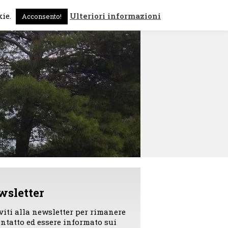
 sono
News
Contattami
kie.
Ulteriori informazioni
Acconsento!
wsletter
iviti alla newsletter per rimanere
ontatto ed essere informato sui