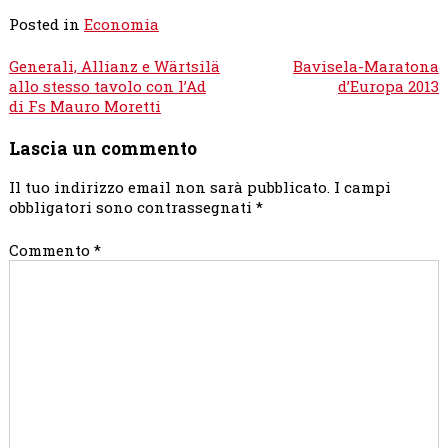
Posted in
Economia
Navigazione
Generali, Allianz e Wärtsilä
Bavisela-Maratona
articoli
allo stesso tavolo con l’Ad
d’Europa 2013
di Fs Mauro Moretti
Lascia un commento
Il tuo indirizzo email non sarà pubblicato.
I campi
obbligatori sono contrassegnati
*
Commento
*