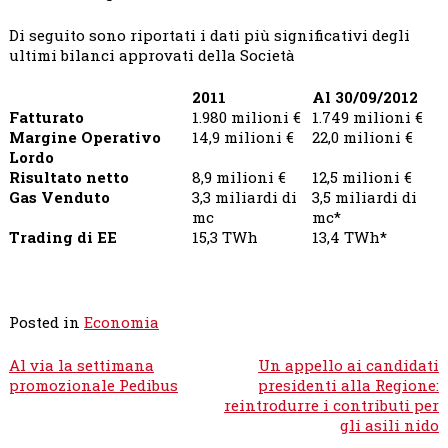
Di seguito sono riportati i dati più significativi degli
ultimi bilanci approvati della Società
2011
Al 30/09/2012
Fatturato
1.980 milioni €
1.749 milioni €
Margine Operativo
14,9 milioni €
22,0 milioni €
Lordo
Risultato netto
8,9 milioni €
12,5 milioni €
Gas Venduto
3,3 miliardi di
3,5 miliardi di
mc
mc*
Trading di EE
15,3 TWh
13,4 TWh*
Posted in
Economia
Navigazione
Al via la settimana
Un appello ai candidati
articoli
promozionale Pedibus
presidenti alla Regione:
reintrodurre i contributi per
gli asili nido