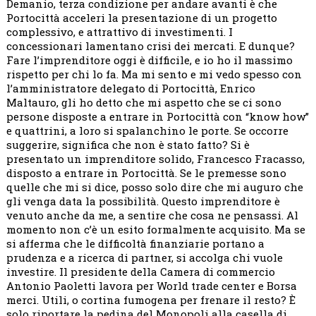
Demanio, terza condizione per andare avanti è che
Portocittà acceleri la presentazione di un progetto
complessivo, e attrattivo di investimenti. I
concessionari lamentano crisi dei mercati. E dunque?
Fare l’imprenditore oggi è difficile, e io ho il massimo
rispetto per chi lo fa. Ma mi sento e mi vedo spesso con
l’amministratore delegato di Portocittà, Enrico
Maltauro, gli ho detto che mi aspetto che se ci sono
persone disposte a entrare in Portocittà con “know how”
e quattrini, a loro si spalanchino le porte. Se occorre
suggerire, significa che non è stato fatto? Si è
presentato un imprenditore solido, Francesco Fracasso,
disposto a entrare in Portocittà. Se le premesse sono
quelle che mi si dice, posso solo dire che mi auguro che
gli venga data la possibilità. Questo imprenditore è
venuto anche da me, a sentire che cosa ne pensassi. Al
momento non c’è un esito formalmente acquisito. Ma se
si afferma che le difficoltà finanziarie portano a
prudenza e a ricerca di partner, si accolga chi vuole
investire. Il presidente della Camera di commercio
Antonio Paoletti lavora per World trade center e Borsa
merci. Utili, o cortina fumogena per frenare il resto? È
solo riportare la pedina del Monopoli alla casella di