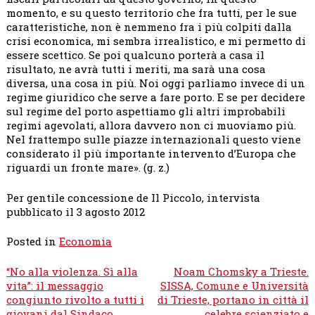
momento, e su questo territorio che fra tutti, per le sue
caratteristiche, non è nemmeno fra i più colpiti dalla
crisi economica, mi sembra irrealistico, e mi permetto di
essere scettico. Se poi qualcuno porterà a casa il
risultato, ne avrà tutti i meriti, ma sarà una cosa
diversa, una cosa in più. Noi oggi parliamo invece di un
regime giuridico che serve a fare porto. E se per decidere
sul regime del porto aspettiamo gli altri improbabili
regimi agevolati, allora davvero non ci muoviamo più.
Nel frattempo sulle piazze internazionali questo viene
considerato il più importante intervento d’Europa che
riguardi un fronte mare». (g. z.)
Per gentile concessione de Il Piccolo, intervista
pubblicato il 3 agosto 2012
Posted in
Economia
Navigazione
“No alla violenza. Sì alla
Noam Chomsky a Trieste.
articoli
vita”: il messaggio
SISSA, Comune e Università
congiunto rivolto a tutti i
di Trieste, portano in città il
giovani dal Sindaco
celebre scienziato e