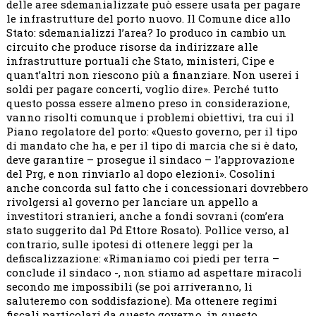
delle aree sdemanializzate può essere usata per pagare
le infrastrutture del porto nuovo. Il Comune dice allo
Stato: sdemanializzi l’area? Io produco in cambio un
circuito che produce risorse da indirizzare alle
infrastrutture portuali che Stato, ministeri, Cipe e
quant’altri non riescono più a finanziare. Non userei i
soldi per pagare concerti, voglio dire». Perché tutto
questo possa essere almeno preso in considerazione,
vanno risolti comunque i problemi obiettivi, tra cui il
Piano regolatore del porto: «Questo governo, per il tipo
di mandato che ha, e per il tipo di marcia che si è dato,
deve garantire – prosegue il sindaco – l’approvazione
del Prg, e non rinviarlo al dopo elezioni». Cosolini
anche concorda sul fatto che i concessionari dovrebbero
rivolgersi al governo per lanciare un appello a
investitori stranieri, anche a fondi sovrani (com’era
stato suggerito dal Pd Ettore Rosato). Pollice verso, al
contrario, sulle ipotesi di ottenere leggi per la
defiscalizzazione: «Rimaniamo coi piedi per terra –
conclude il sindaco -, non stiamo ad aspettare miracoli
secondo me impossibili (se poi arriveranno, li
saluteremo con soddisfazione). Ma ottenere regimi
fiscali particolari da questo governo, in questo