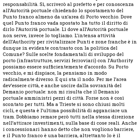
responsabilità. Sì, scriverò al prefetto e per conoscenza
all’Autorità portuale chiedendo lo spostamento del
Punto franco almeno da un’area di Porto vecchio. Dove
quel Punto franco vada spostato ha tutto il diritto di
dirlo l’Autorità portuale. Lì dove all’Autorità portuale
non serve, invece lo togliamo. L’intensa attività
dell’Authority per rivitalizzare Punti e zone franche è in
dunque in evidente contrasto con la politica del
Comune? Sulle scelte fondamentali di sviluppo del
porto (infrastrutture, servizi ferroviari) con l’Authority
possiamo essere sufficientemente d’accordo. Su Porto
vecchio, e mi dispiace, la pensiamo in modo
radicalmente diverso. E qui sta il nodo. Per me l’area
dev’essere città, e anche uscire dalla sovranità del
Demanio portuale: non mi risulta che il Demanio
portuale amministri pezzi di città. Forse non è così
scontato per tutti. Ma a Trieste si sono chiusi molti
cicli, e questa è l’ultima possibilità di agganciare un
tram. Dobbiamo remare però tutti nella stessa direzione
nell’attirare investimenti, sulla base di cose reali. Anche
i concessionari hanno detto che non vogliono barriere,
e il Punto franco è una barriera, altrettanto lo è il