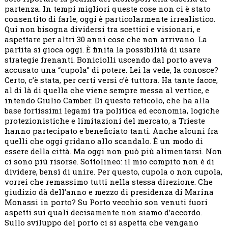
partenza. In tempi migliori queste cose non ci è stato
consentito di farle, oggi è particolarmente irrealistico.
Qui non bisogna dividersi tra scettici e visionari, e
aspettare per altri 30 anni cose che non arrivano. La
partita si gioca oggi. È finita la possibilità di usare
strategie frenanti. Boniciolli uscendo dal porto aveva
accusato una “cupola” di potere. Lei la vede, la conosce?
Certo, c’è stata, per certi versi c’è tuttora. Ha tante facce,
al di là di quella che viene sempre messa al vertice, e
intendo Giulio Camber. Di questo reticolo, che ha alla
base fortissimi legami tra politica ed economia, logiche
protezionistiche e limitazioni del mercato, a Trieste
hanno partecipato e beneficiato tanti. Anche alcuni fra
quelli che oggi gridano allo scandalo. È un modo di
essere della città. Ma oggi non può più alimentarsi. Non
ci sono più risorse. Sottolineo: il mio compito non è di
dividere, bensì di unire. Per questo, cupola o non cupola,
vorrei che remassimo tutti nella stessa direzione. Che
giudizio dà dell’anno e mezzo di presidenza di Marina
Monassi in porto? Su Porto vecchio son venuti fuori
aspetti sui quali decisamente non siamo d’accordo.
Sullo sviluppo del porto ci si aspetta che vengano