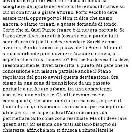
dovrà fare il punto. Ma c’è un nodo di fondo da
sciogliere, dal quale derivano tutte le subordinate, e su
cui si continua a girare attorno. Porto vecchio deve
essere città, oppure porto? Non ci dica che siamo
ancora, o siamo tornati, a queste domande di fondo.
Certo che sì. Quel Punto franco è di natura portuale. Se
l’area deve diventare città (cosa su cui a parole tutti
sono d’accordo) da lì si deve spostare. Sarebbe come
avere un Punto franco in piazza della Borsa. Allora il
sindaco intende promuovere un’azione concreta, o
aspetta che altri si muovano? Per me Porto vecchio deve,
inesorabilmente, diventare città. E punto. Mi pare che la
concessione e in misura parziale anche il Piano
regolatore del porto avveri questa destinazione. Ora
siamo in una zona di transizione da un passato
portuale a un futuro urbano, tra una competenza
uscente e una entrante. Gli atti devono essere
conseguenti, e lo sono anch’io: prima cosa, togliere il
Punto franco, salvo non mi si dica che per esempio sia
utile per un certo periodo all’Adriaterminal, da
perimetrare. Solo come zona residuale. Ma chi deve fare
questi atti? Mi sembra che tutti abbiano bisogno di
chiarezza, affinché non si finisca a rimpallarsi le