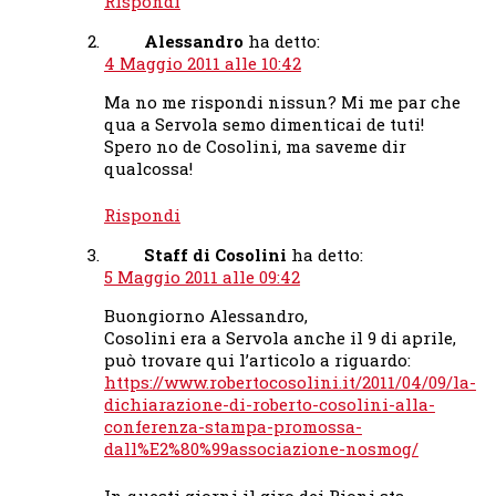
Rispondi
Alessandro
ha detto:
4 Maggio 2011 alle 10:42
Ma no me rispondi nissun? Mi me par che
qua a Servola semo dimenticai de tuti!
Spero no de Cosolini, ma saveme dir
qualcossa!
Rispondi
Staff di Cosolini
ha detto:
5 Maggio 2011 alle 09:42
Buongiorno Alessandro,
Cosolini era a Servola anche il 9 di aprile,
può trovare qui l’articolo a riguardo:
https://www.robertocosolini.it/2011/04/09/la-
dichiarazione-di-roberto-cosolini-alla-
conferenza-stampa-promossa-
dall%E2%80%99associazione-nosmog/
In questi giorni il giro dei Rioni sta