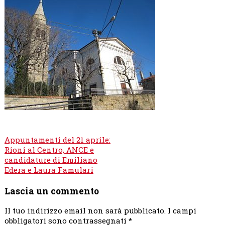
Navigazione
Appuntamenti del 21 aprile:
articoli
Rioni al Centro, ANCE e
candidature di Emiliano
Edera e Laura Famulari
Lascia un commento
Il tuo indirizzo email non sarà pubblicato.
I campi
obbligatori sono contrassegnati
*