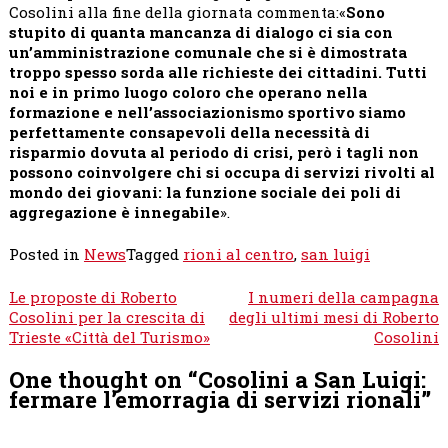
Cosolini alla fine della giornata commenta:«
Sono
stupito di quanta mancanza di dialogo ci sia con
un’amministrazione comunale che si è dimostrata
troppo spesso sorda alle richieste dei cittadini. Tutti
noi e in primo luogo coloro che operano nella
formazione e nell’associazionismo sportivo siamo
perfettamente consapevoli della necessità di
risparmio dovuta al periodo di crisi, però i tagli non
possono coinvolgere chi si occupa di servizi rivolti al
mondo dei giovani: la funzione sociale dei poli di
aggregazione è innegabile
».
Posted in
News
Tagged
rioni al centro
,
san luigi
Navigazione
Le proposte di Roberto
I numeri della campagna
articoli
Cosolini per la crescita di
degli ultimi mesi di Roberto
Trieste «Città del Turismo»
Cosolini
One thought on “
Cosolini a San Luigi:
fermare l’emorragia di servizi rionali
”