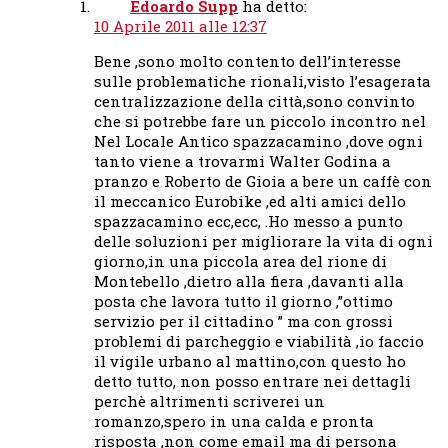
Edoardo Supp
ha detto:
10 Aprile 2011 alle 12:37
Bene ,sono molto contento dell’interesse
sulle problematiche rionali,visto l’esagerata
centralizzazione della città,sono convinto
che si potrebbe fare un piccolo incontro nel
Nel Locale Antico spazzacamino ,dove ogni
tanto viene a trovarmi Walter Godina a
pranzo e Roberto de Gioia a bere un caffè con
il meccanico Eurobike ,ed alti amici dello
spazzacamino ecc,ecc, .Ho messo a punto
delle soluzioni per migliorare la vita di ogni
giorno,in una piccola area del rione di
Montebello ,dietro alla fiera ,davanti alla
posta che lavora tutto il giorno ,”ottimo
servizio per il cittadino ” ma con grossi
problemi di parcheggio e viabilità ,io faccio
il vigile urbano al mattino,con questo ho
detto tutto, non posso entrare nei dettagli
perchè altrimenti scriverei un
romanzo,spero in una calda e pronta
risposta ,non come email ma di persona