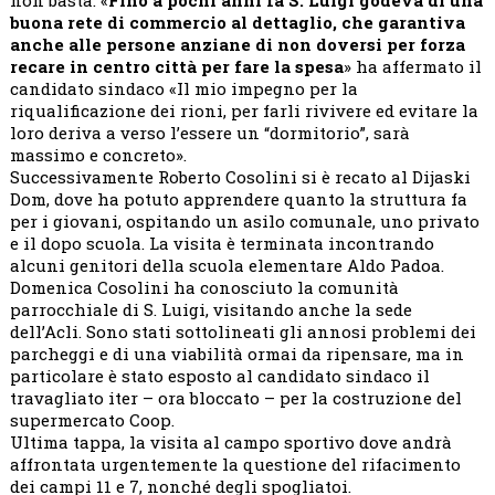
buona rete di commercio al dettaglio, che garantiva
anche alle persone anziane di non doversi per forza
recare in centro città per fare la spesa
» ha affermato il
candidato sindaco «Il mio impegno per la
riqualificazione dei rioni, per farli rivivere ed evitare la
loro deriva a verso l’essere un “dormitorio”, sarà
massimo e concreto».
Successivamente Roberto Cosolini si è recato al Dijaski
Dom, dove ha potuto apprendere quanto la struttura fa
per i giovani, ospitando un asilo comunale, uno privato
e il dopo scuola. La visita è terminata incontrando
alcuni genitori della scuola elementare Aldo Padoa.
Domenica Cosolini ha conosciuto la comunità
parrocchiale di S. Luigi, visitando anche la sede
dell’Acli. Sono stati sottolineati gli annosi problemi dei
parcheggi e di una viabilità ormai da ripensare, ma in
particolare è stato esposto al candidato sindaco il
travagliato iter – ora bloccato – per la costruzione del
supermercato Coop.
Ultima tappa, la visita al campo sportivo dove andrà
affrontata urgentemente la questione del rifacimento
dei campi 11 e 7, nonché degli spogliatoi.