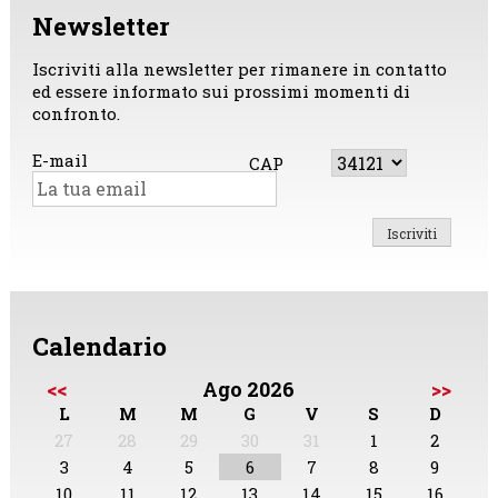
sabato
Newsletter
23
e
lunedì
Iscriviti alla newsletter per rimanere in contatto
25
ed essere informato sui prossimi momenti di
aprile
confronto.
E-mail
CAP
Calendario
<<
Ago 2026
>>
L
M
M
G
V
S
D
27
28
29
30
31
1
2
3
4
5
6
7
8
9
10
11
12
13
14
15
16