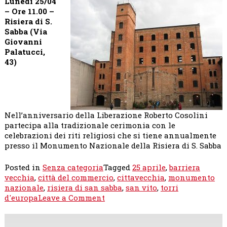
Lunedì 25/04
– Ore 11.00 –
Risiera di S.
Sabba (Via
Giovanni
Palatucci,
43)
Nell’anniversario della Liberazione Roberto Cosolini
partecipa alla tradizionale cerimonia con le
celebrazioni dei riti religiosi che si tiene annualmente
presso il Monumento Nazionale della Risiera di S. Sabba
Posted in
Senza categoria
Tagged
25 aprile
,
barriera
vecchia
,
città del commercio
,
cittavecchia
,
monumento
nazionale
,
risiera di san sabba
,
san vito
,
torri
on
d'europa
Leave a Comment
Appuntamenti
di