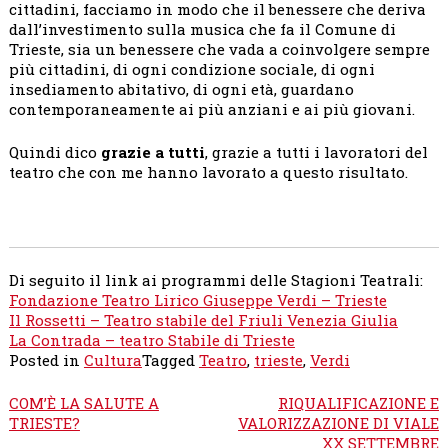
cittadini, facciamo in modo che il benessere che deriva
dall’investimento sulla musica che fa il Comune di
Trieste, sia un benessere che vada a coinvolgere sempre
più cittadini, di ogni condizione sociale, di ogni
insediamento abitativo, di ogni età, guardano
contemporaneamente ai più anziani e ai più giovani.
Quindi dico
grazie a tutti
, grazie a tutti i lavoratori del
teatro che con me hanno lavorato a questo risultato.
Di seguito il link ai programmi delle Stagioni Teatrali:
Fondazione Teatro Lirico Giuseppe Verdi – Trieste
Il Rossetti – Teatro stabile del Friuli Venezia Giulia
La Contrada – teatro Stabile di Trieste
Posted in
Cultura
Tagged
Teatro
,
trieste
,
Verdi
Navigazione
COM’È LA SALUTE A
RIQUALIFICAZIONE E
articoli
TRIESTE?
VALORIZZAZIONE DI VIALE
XX SETTEMBRE