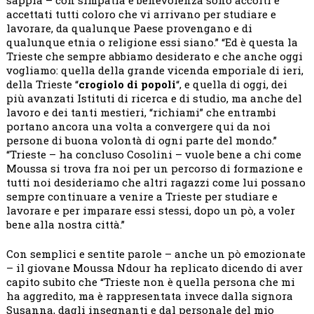
accettati tutti coloro che vi arrivano per studiare e
lavorare, da qualunque Paese provengano e di
qualunque etnia o religione essi siano.” “Ed è questa la
Trieste che sempre abbiamo desiderato e che anche oggi
vogliamo: quella della grande vicenda emporiale di ieri,
della Trieste “
crogiolo di popoli
“, e quella di oggi, dei
più avanzati Istituti di ricerca e di studio, ma anche del
lavoro e dei tanti mestieri, “richiami” che entrambi
portano ancora una volta a convergere qui da noi
persone di buona volontà di ogni parte del mondo.”
“Trieste – ha concluso Cosolini – vuole bene a chi come
Moussa si trova fra noi per un percorso di formazione e
tutti noi desideriamo che altri ragazzi come lui possano
sempre continuare a venire a Trieste per studiare e
lavorare e per imparare essi stessi, dopo un pò, a voler
bene alla nostra città.”
Con semplici e sentite parole – anche un pò emozionate
– il giovane Moussa Ndour ha replicato dicendo di aver
capito subito che “Trieste non è quella persona che mi
ha aggredito, ma è rappresentata invece dalla signora
Susanna, dagli insegnanti e dal personale del mio