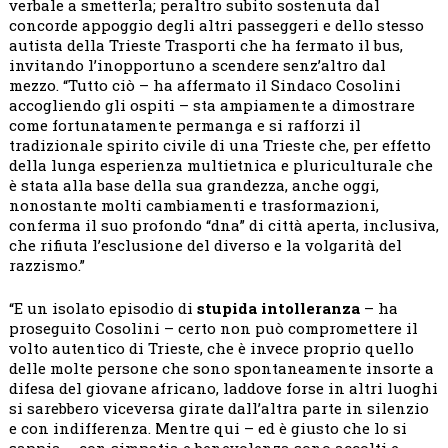
verbale a smetterla; peraltro subito sostenuta dal
concorde appoggio degli altri passeggeri e dello stesso
autista della Trieste Trasporti che ha fermato il bus,
invitando l’inopportuno a scendere senz’altro dal
mezzo. “Tutto ciò – ha affermato il Sindaco Cosolini
accogliendo gli ospiti – sta ampiamente a dimostrare
come fortunatamente permanga e si rafforzi il
tradizionale spirito civile di una Trieste che, per effetto
della lunga esperienza multietnica e pluriculturale che
è stata alla base della sua grandezza, anche oggi,
nonostante molti cambiamenti e trasformazioni,
conferma il suo profondo “dna” di città aperta, inclusiva,
che rifiuta l’esclusione del diverso e la volgarità del
razzismo.”
“E un isolato episodio di
stupida intolleranza
– ha
proseguito Cosolini – certo non può compromettere il
volto autentico di Trieste, che è invece proprio quello
delle molte persone che sono spontaneamente insorte a
difesa del giovane africano, laddove forse in altri luoghi
si sarebbero viceversa girate dall’altra parte in silenzio
e con indifferenza. Mentre qui – ed è giusto che lo si
sappia – con simpatia e benevolenza sono accolti e