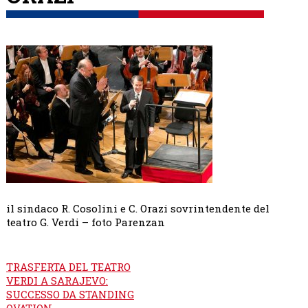
il sindaco R. Cosolini e C. Orazi sovrintendente del
teatro G. Verdi – foto Parenzan
Navigazione
TRASFERTA DEL TEATRO
articoli
VERDI A SARAJEVO:
SUCCESSO DA STANDING
OVATION