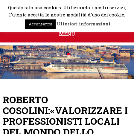
Skip
Questo sito usa cookies. Utilizzando i nostri servizi,
to
l'utente accetta le nostre modalità d'uso dei cookie.
content
Ulteriori informazioni
Acconsento!
MENU
ROBERTO
COSOLINI:«VALORIZZARE I
PROFESSIONISTI LOCALI
DEL MONDO DELLO