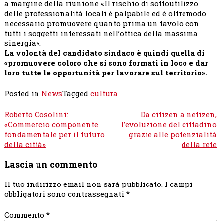
a margine della riunione «Il rischio di sottoutilizzo
delle professionalità locali è palpabile ed è oltremodo
necessario promuovere quanto prima un tavolo con
tutti i soggetti interessati nell’ottica della massima
sinergia».
La volontà del candidato sindaco è quindi quella di
«promuovere coloro che si sono formati in loco e dar
loro tutte le opportunità per lavorare sul territorio».
Posted in
News
Tagged
cultura
Navigazione
Roberto Cosolini:
Da citizen a netizen,
articoli
«Commercio componente
l’evoluzione del cittadino
fondamentale per il futuro
grazie alle potenzialità
della città»
della rete
Lascia un commento
Il tuo indirizzo email non sarà pubblicato.
I campi
obbligatori sono contrassegnati
*
Commento
*