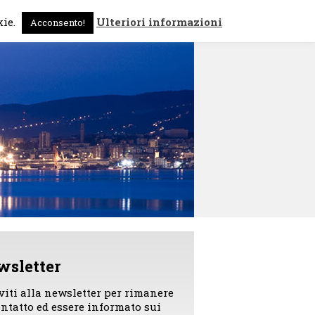
 sono
News
Contattami
kie.
Ulteriori informazioni
Acconsento!
wsletter
iviti alla newsletter per rimanere
ontatto ed essere informato sui