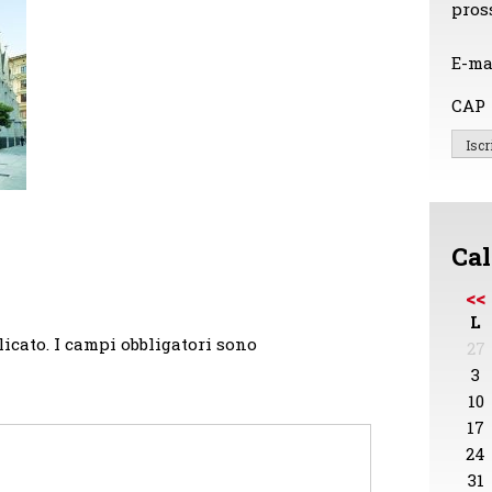
pros
E-ma
CAP
Cal
<<
L
licato.
I campi obbligatori sono
27
3
10
17
24
31