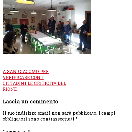
Navigazione
A SAN GIACOMO PER
articoli
VERIFICARE CON I
CITTADINI LE CRITICITÀ DEL
RIONE
Lascia un commento
Il tuo indirizzo email non sarà pubblicato.
I campi
obbligatori sono contrassegnati
*
Commento
*