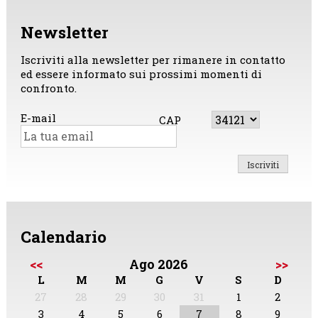
Newsletter
Iscriviti alla newsletter per rimanere in contatto
ed essere informato sui prossimi momenti di
confronto.
E-mail
CAP
Calendario
<<
Ago 2026
>>
L
M
M
G
V
S
D
27
28
29
30
31
1
2
3
4
5
6
7
8
9