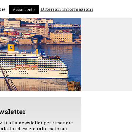
 sono
News
Contattami
kie.
Ulteriori informazioni
Acconsento!
wsletter
iviti alla newsletter per rimanere
ontatto ed essere informato sui