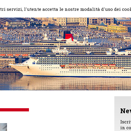
Home
Il mio impegno
Chi
ri servizi, l'utente accetta le nostre modalità d'uso dei coo
Ne
Iscr
in c