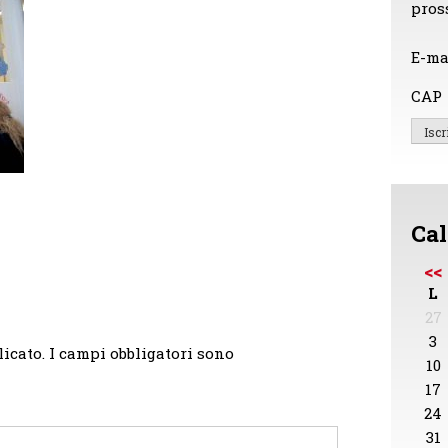
pros
E-ma
CAP
Cal
<<
L
27
3
licato.
I campi obbligatori sono
10
17
24
31