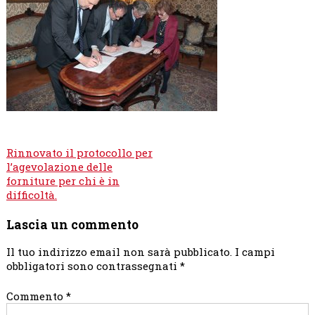
Navigazione
Rinnovato il protocollo per
articoli
l’agevolazione delle
forniture per chi è in
difficoltà.
Lascia un commento
Il tuo indirizzo email non sarà pubblicato.
I campi
obbligatori sono contrassegnati
*
Commento
*