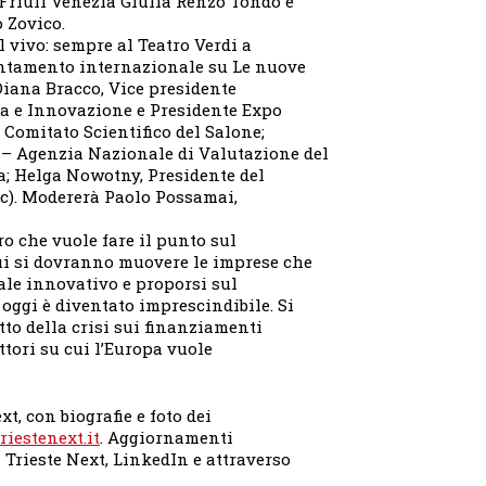
Friuli Venezia Giulia Renzo Tondo e
o Zovico.
 vivo: sempre al Teatro Verdi a
untamento internazionale su Le nuove
Diana Bracco, Vice presidente
ca e Innovazione e Presidente Expo
Comitato Scientifico del Salone;
– Agenzia Nazionale di Valutazione del
a; Helga Nowotny, Presidente del
rc). Modererà Paolo Possamai,
o che vuole fare il punto sul
i si dovranno muovere le imprese che
ale innovativo e proporsi sul
oggi è diventato imprescindibile. Si
tto della crisi sui finanziamenti
ettori su cui l’Europa vuole
t, con biografie e foto dei
iestenext.it
. Aggiornamenti
Trieste Next, LinkedIn e attraverso