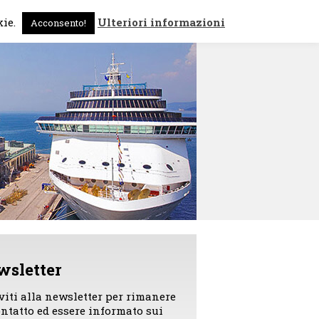
 sono
News
Contattami
kie.
Ulteriori informazioni
Acconsento!
wsletter
iviti alla newsletter per rimanere
ontatto ed essere informato sui