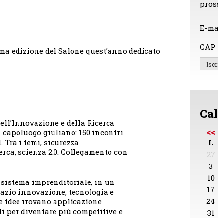
pros
E-ma
CAP
rima edizione del Salone quest’anno dedicato
Cal
ell’Innovazione e della Ricerca
<<
el capoluogo giuliano: 150 incontri
. Tra i temi, sicurezza
L
cerca, scienza 2.0. Collegamento con
27
3
10
 sistema imprenditoriale, in un
17
pazio innovazione, tecnologia e
24
 le idee trovano applicazione
ti per diventare più competitive e
31