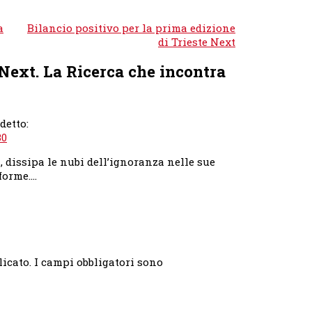
a
Bilancio positivo per la prima edizione
di Trieste Next
 Next. La Ricerca che incontra
detto:
30
, dissipa le nubi dell’ignoranza nelle sue
forme….
licato.
I campi obbligatori sono