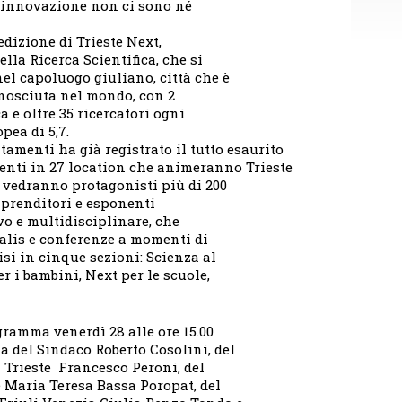
a innovazione non ci sono né
edizione di Trieste Next,
lla Ricerca Scientifica, che si
nel capoluogo giuliano, città che è
onosciuta nel mondo, con 2
ca e oltre 35 ricercatori ogni
pea di 5,7.
tamenti ha già registrato il tutto esaurito
venti in 27 location che animeranno Trieste
e vedranno protagonisti più di 200
imprenditori e esponenti
vo e multidisciplinare, che
ralis e conferenze a momenti di
isi in cinque sezioni: Scienza al
er i bambini, Next per le scuole,
gramma venerdì 28 alle ore 15.00
za del Sindaco Roberto Cosolini, del
i Trieste Francesco Peroni, del
e Maria Teresa Bassa Poropat, del