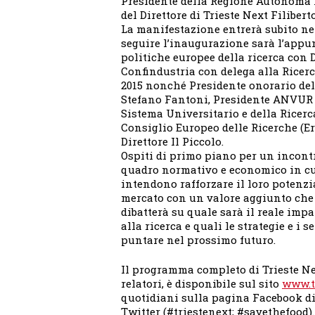
Presidente della Regione Autonoma 
del Direttore di Trieste Next Filibert
La manifestazione entrerà subito nel
seguire l’inaugurazione sarà l’app
politiche europee della ricerca con 
Confindustria con delega alla Ricer
2015 nonché Presidente onorario del 
Stefano Fantoni, Presidente ANVUR 
Sistema Universitario e della Ricerc
Consiglio Europeo delle Ricerche (E
Direttore Il Piccolo.
Ospiti di primo piano per un incontr
quadro normativo e economico in cu
intendono rafforzare il loro potenzi
mercato con un valore aggiunto che 
dibatterà su quale sarà il reale impa
alla ricerca e quali le strategie e i s
puntare nel prossimo futuro.
Il programma completo di Trieste Nex
relatori, è disponibile sul sito
www.tr
quotidiani sulla pagina Facebook di 
Twitter (#triestenext; #savethefood).