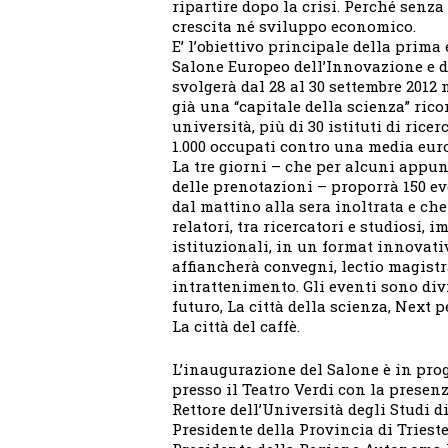
ripartire dopo la crisi. Perché senz
crescita né sviluppo economico.
E’ l’obiettivo principale della prima 
Salone Europeo dell’Innovazione e de
svolgerà dal 28 al 30 settembre 2012 
già una “capitale della scienza” ric
università, più di 30 istituti di ricer
1.000 occupati contro una media euro
La tre giorni – che per alcuni appun
delle prenotazioni – proporrà 150 e
dal mattino alla sera inoltrata e ch
relatori, tra ricercatori e studiosi, 
istituzionali, in un format innovati
affiancherà convegni, lectio magist
intrattenimento. Gli eventi sono div
futuro, La città della scienza, Next p
La città del caffè.
L’inaugurazione del Salone è in pro
presso il Teatro Verdi con la presen
Rettore dell’Università degli Studi d
Presidente della Provincia di Triest