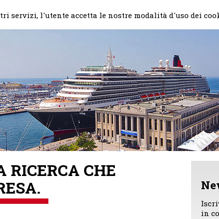
Home
Il mio impegno
Chi
ri servizi, l'utente accetta le nostre modalità d'uso dei coo
A RICERCA CHE
RESA.
Ne
Iscr
in c