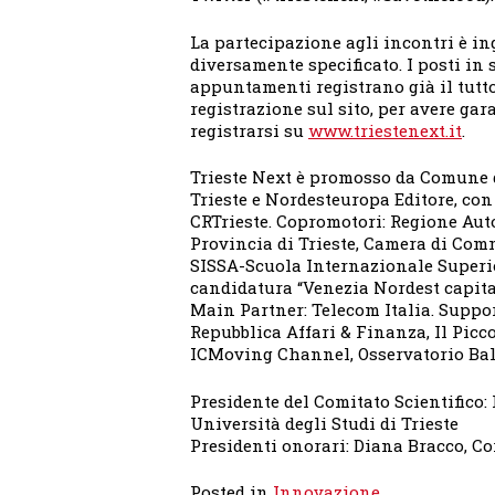
La partecipazione agli incontri è in
diversamente specificato. I posti in 
appuntamenti registrano già il tutto
registrazione sul sito, per avere gar
registrarsi su
www.triestenext.it
.
Trieste Next è promosso da Comune di
Trieste e Nordesteuropa Editore, con
CRTrieste. Copromotori: Regione Aut
Provincia di Trieste, Camera di Comm
SISSA-Scuola Internazionale Superio
candidatura “Venezia Nordest capital
Main Partner: Telecom Italia. Suppo
Repubblica Affari & Finanza, Il Picco
ICMoving Channel, Osservatorio Bal
Presidente del Comitato Scientifico:
Università degli Studi di Trieste
Presidenti onorari: Diana Bracco, Co
Posted in
Innovazione