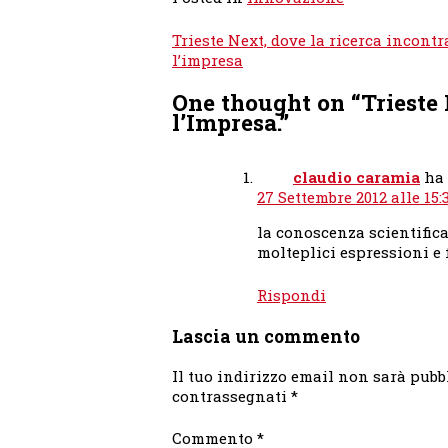
Navigazione
Trieste Next, dove la ricerca incontr
articoli
l’impresa
One thought on “
Trieste
l’Impresa.
”
claudio caramia
ha 
27 Settembre 2012 alle 15:
la conoscenza scientifica
molteplici espressioni e 
Rispondi
Lascia un commento
Il tuo indirizzo email non sarà pubb
contrassegnati
*
Commento
*