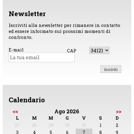
Newsletter
Iscriviti alla newsletter per rimanere in contatto
ed essere informato sui prossimi momenti di
confronto.
E-mail
CAP
Calendario
<<
Ago 2026
>>
L
M
M
G
V
S
D
27
28
29
30
31
1
2
3
4
5
6
7
8
9