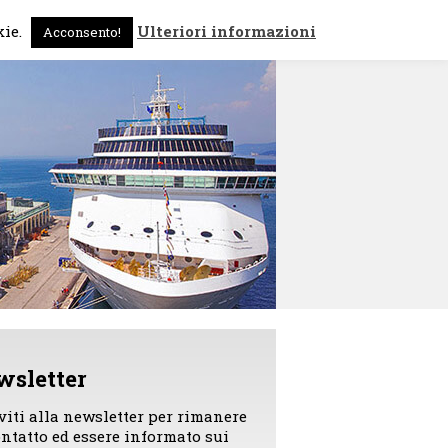
 sono
News
Contattami
kie.
Ulteriori informazioni
Acconsento!
wsletter
iviti alla newsletter per rimanere
ontatto ed essere informato sui