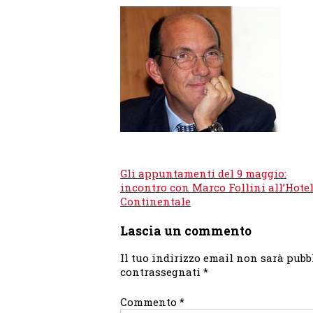
Navigazione
Gli appuntamenti del 9 maggio:
articoli
incontro con Marco Follini all’Hote
Continentale
Lascia un commento
Il tuo indirizzo email non sarà pubb
contrassegnati
*
Commento
*