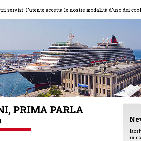
Home
Il mio impegno
Chi
ri servizi, l'utente accetta le nostre modalità d'uso dei coo
NI, PRIMA PARLA
O
Ne
Iscr
in c