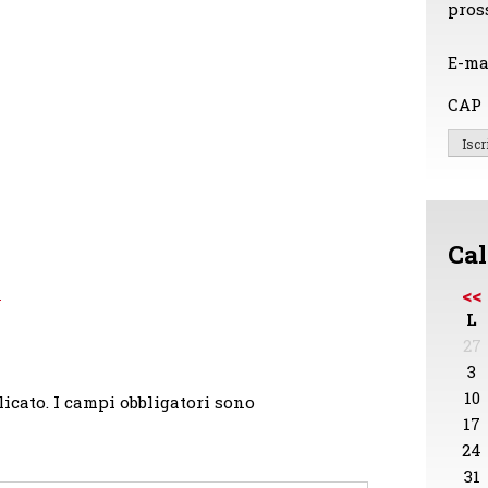
pros
E-ma
CAP
Cal
l
<<
L
27
3
10
licato.
I campi obbligatori sono
17
24
31