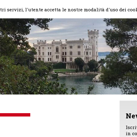
Home
Il mio impegno
Chi
ri servizi, l'utente accetta le nostre modalità d'uso dei coo
Ne
Iscr
in c