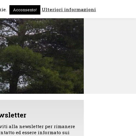
 sono
News
Contattami
kie.
Ulteriori informazioni
Acconsento!
wsletter
iviti alla newsletter per rimanere
ontatto ed essere informato sui