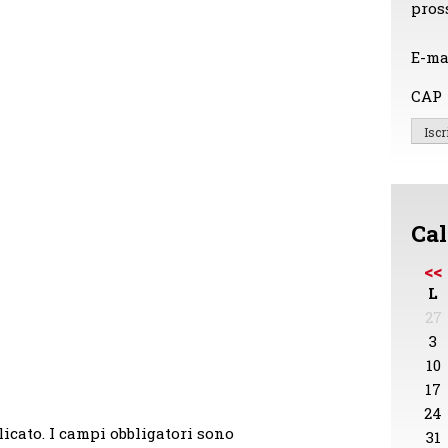
pros
E-ma
CAP
Cal
<<
L
27
3
10
17
24
licato.
I campi obbligatori sono
31