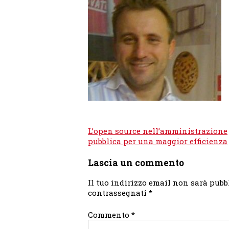
Navigazione
L’open source nell’amministrazione
articoli
pubblica per una maggior efficienza
Lascia un commento
Il tuo indirizzo email non sarà pubb
contrassegnati
*
Commento
*