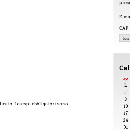
pros
E-ma
CAP
Cal
<<
L
27
3
licato.
I campi obbligatori sono
10
17
24
31