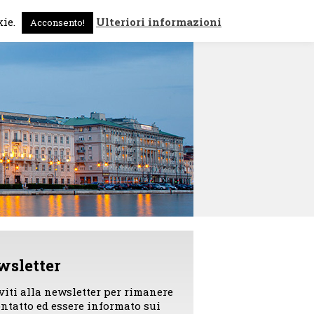
 sono
News
Contattami
kie.
Ulteriori informazioni
Acconsento!
wsletter
iviti alla newsletter per rimanere
ontatto ed essere informato sui