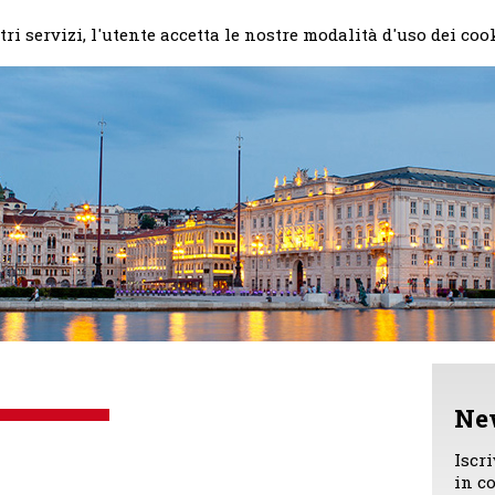
Home
Il mio impegno
Chi
ri servizi, l'utente accetta le nostre modalità d'uso dei coo
Ne
Iscr
in c