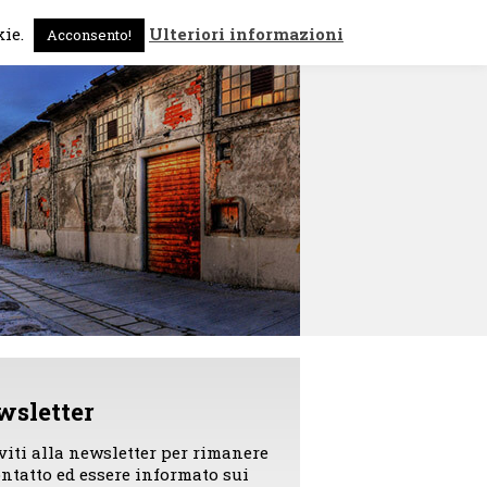
 sono
News
Contattami
kie.
Ulteriori informazioni
Acconsento!
wsletter
iviti alla newsletter per rimanere
ontatto ed essere informato sui