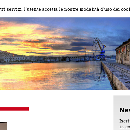
Home
Il mio impegno
Chi
ri servizi, l'utente accetta le nostre modalità d'uso dei coo
Ne
Iscr
in c