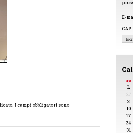
pros
E-ma
CAP
Cal
<<
L
27
3
licato.
I campi obbligatori sono
10
17
24
31