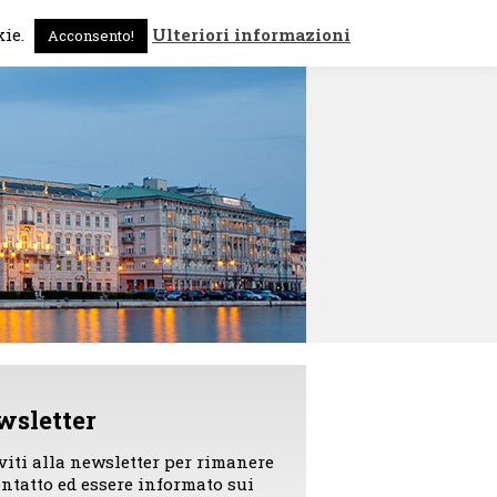
 sono
News
Contattami
kie.
Ulteriori informazioni
Acconsento!
wsletter
iviti alla newsletter per rimanere
ontatto ed essere informato sui