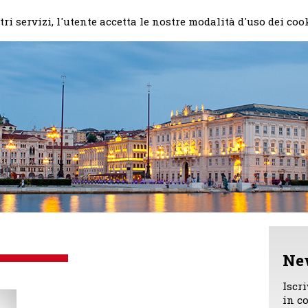
Home
Il mio impegno
Chi
ri servizi, l'utente accetta le nostre modalità d'uso dei coo
Ne
Iscr
in c