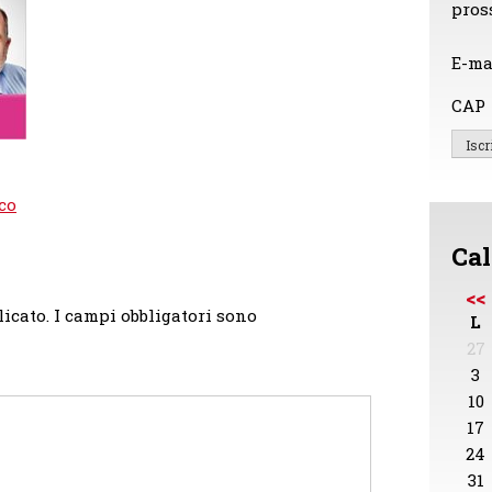
pros
E-ma
CAP
co
Cal
<<
licato.
I campi obbligatori sono
L
27
3
10
17
24
31